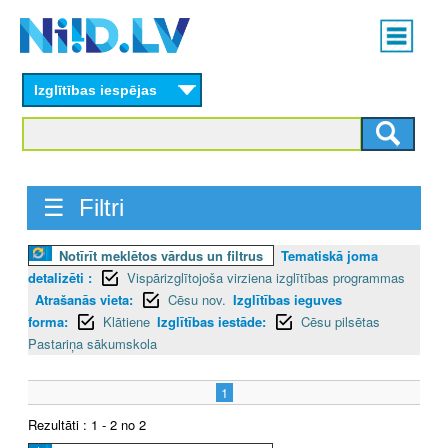
Skip
Main
to
menu
N
main
content
Izglītības iespējas
I
I
D
☰ Filtri
.
Notīrīt meklētos vārdus un filtrus
Tematiskā joma
L
detalizēti :
Vispārizglītojoša virziena izglītības programmas
V
Atrašanās vieta:
Cēsu nov.
Izglītības ieguves
forma:
Klātiene
Izglītības iestāde:
Cēsu pilsētas
Pastariņa sākumskola
1
Rezultāti : 1 - 2 no 2