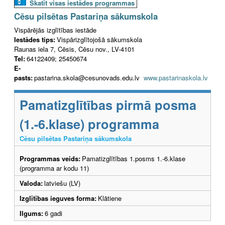
Skatīt visas iestādes programmas
Cēsu pilsētas Pastariņa sākumskola
Vispārējās izglītības iestāde
Iestādes tips:
Vispārizglītojošā sākumskola
Raunas iela 7, Cēsis, Cēsu nov., LV-4101
Tel:
64122409; 25450674
E-
pasts:
pastarina.skola@cesunovads.edu.lv
www.pastarinaskola.lv
Pamatizglītības pirmā posma
(1.-6.klase) programma
Cēsu pilsētas Pastariņa sākumskola
Programmas veids:
Pamatizglītības 1.posms 1.-6.klase
(programma ar kodu 11)
Valoda:
latviešu (LV)
Izglītības ieguves forma:
Klātiene
Ilgums:
6 gadi