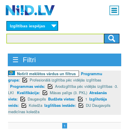
Skip
Main
to
menu
N
main
content
Izglītības iespējas
I
I
D
☰ Filtri
.
Notīrīt meklētos vārdus un filtrus
Programmu
L
grupa:
Profesionālā izglītība pēc vidējās izglītības
V
Programmas veids:
Arodizglītība pēc vidējās izglītības -3.
LKI
Kvalifikācija:
Māsas palīgs (3. PKL)
Atrašanās
vieta:
Daugavpils
Budžeta vietas:
1
Izglītotāja
veids:
Koledža
Izglītības iestāde:
DU Daugavpils
medicīnas koledža
1