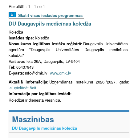
Rezultāti : 1 - 1 no 1
Skatīt visas iestādes programmas
DU Daugavpils medicīnas koledža
Koledža
Iestādes tips:
Koledža
Nosaukums izglītības iestāžu reģistrā:
Daugavpils Universitātes
aģentūra "Daugavpils Universitātes Daugavpils medicīnas
koledža"
Varšavas iela 26A, Daugavpils, LV-5404
Tel:
65437943
E-pasts:
info@dmk.lv
www.dmk.lv
Aktuālā informācija:
Uzņemšanas noteikumi 2026./2027. gadā:
lejupielādēt šeit
Informācija par izglītības iestādi:
Koledžai ir dienesta viesnīca.
Māszinības
DU Daugavpils medicīnas koledža