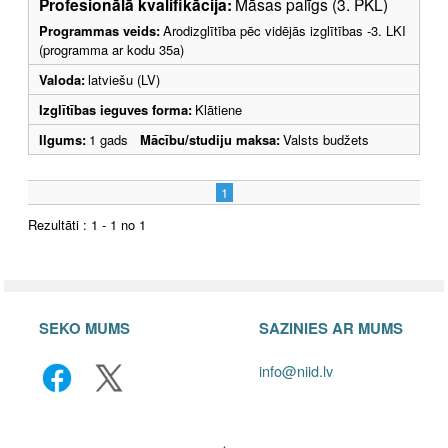
Profesionālā kvalifikācija:
Māsas palīgs (3. PKL)
Programmas veids:
Arodizglītība pēc vidējās izglītības -3. LKI
(programma ar kodu 35a)
Valoda:
latviešu (LV)
Izglītības ieguves forma:
Klātiene
Ilgums:
1 gads
Mācību/studiju maksa:
Valsts budžets
1
Rezultāti : 1 - 1 no 1
SEKO MUMS
SAZINIES AR MUMS
info@niid.lv