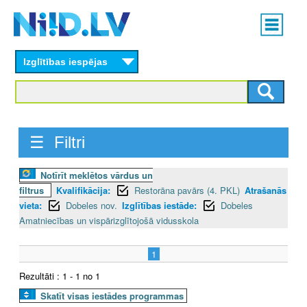
Skip
Main
to
menu
N
main
content
Izglītības iespējas
I
I
D
☰ Filtri
.
Notīrīt meklētos vārdus un
L
filtrus
Kvalifikācija:
Restorāna pavārs (4. PKL)
Atrašanās
V
vieta:
Dobeles nov.
Izglītības iestāde:
Dobeles
Amatniecības un vispārizglītojošā vidusskola
1
Rezultāti : 1 - 1 no 1
Skatīt visas iestādes programmas