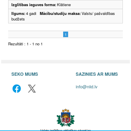
Izglītības ieguves forma:
Klātiene
Ilgums:
4 gadi
Mācību/studiju maksa:
Valsts/ pašvaldības
budžets
1
Rezultāti : 1 - 1 no 1
SEKO MUMS
SAZINIES AR MUMS
info@niid.lv