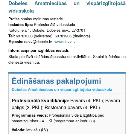
Dobeles Amatniecības un vispārizglītojošā
vidusskola
Profesionālās izglītības iestāde
Iestādes tips:
Profesionālā vidusskola
Katoļu iela 1, Dobele, Dobeles nov., LV-3701
Tel:
63781303 (sekretāre); 63781206 (direktors)
E-pasts:
davv@dobele.lv
www.davv.lv
Informācija par izglītības iestādi:
Skola piedāvā dažādas ārpusstundu aktivitātes. Skolai ir ēdnīca un
dienesta viesnīca.
Ēdināšanas pakalpojumi
Dobeles Amatniecības un vispārizglītojošā vidusskola
Profesionālā kvalifikācija:
Pavārs (4. PKL); Pavāra
palīgs (3. PKL); Restorāna pavārs (4. PKL)
Programmas veids:
Profesionālā vidējā izglītība pēc
pamatizglītības - 4. LKI (programma ar kodu 33)
Valoda:
latviešu (LV)