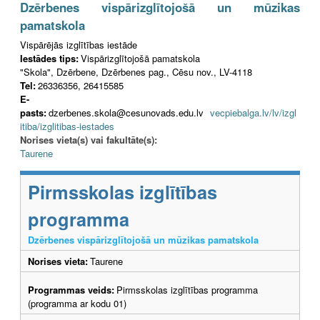
Dzērbenes vispārizglītojošā un mūzikas
pamatskola
Vispārējās izglītības iestāde
Iestādes tips:
Vispārizglītojošā pamatskola
"Skola", Dzērbene, Dzērbenes pag., Cēsu nov., LV-4118
Tel:
26336356, 26415585
E-
pasts:
dzerbenes.skola@cesunovads.edu.lv
vecpiebalga.lv/lv/izgl
itiba/izglitibas-iestades
Norises vieta(s) vai fakultāte(s):
Taurene
Pirmsskolas izglītības
programma
Dzērbenes vispārizglītojošā un mūzikas pamatskola
Norises vieta:
Taurene
Programmas veids:
Pirmsskolas izglītības programma
(programma ar kodu 01)