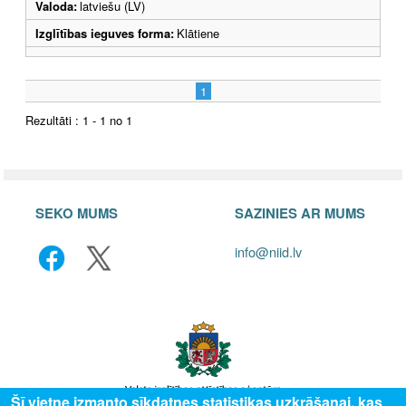
Valoda:
latviešu (LV)
Izglītības ieguves forma:
Klātiene
1
Rezultāti : 1 - 1 no 1
SEKO MUMS
SAZINIES AR MUMS
info@niid.lv
Šī vietne izmanto sīkdatnes statistikas uzkrāšanai, kas