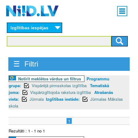
Skip
Main
to
menu
N
main
content
Izglītības iespējas
I
I
D
☰ Filtri
.
Notīrīt meklētos vārdus un filtrus
Programmu
L
grupa:
Vispārējā pirmsskolas izglītība
Tematiskā
V
joma:
Vispārizglītojoša rakstura izglītība
Atrašanās
vieta:
Jūrmala
Izglītības iestāde:
Jūrmalas Mākslas
skola
1
Rezultāti : 1 - 1 no 1