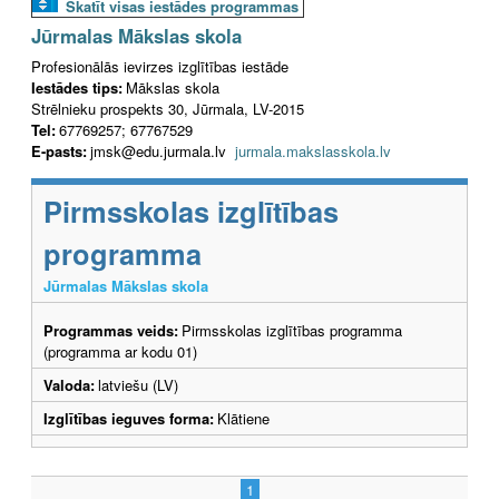
Skatīt visas iestādes programmas
Jūrmalas Mākslas skola
Profesionālās ievirzes izglītības iestāde
Iestādes tips:
Mākslas skola
Strēlnieku prospekts 30, Jūrmala, LV-2015
Tel:
67769257; 67767529
E-pasts:
jmsk@edu.jurmala.lv
jurmala.makslasskola.lv
Pirmsskolas izglītības
programma
Jūrmalas Mākslas skola
Programmas veids:
Pirmsskolas izglītības programma
(programma ar kodu 01)
Valoda:
latviešu (LV)
Izglītības ieguves forma:
Klātiene
1