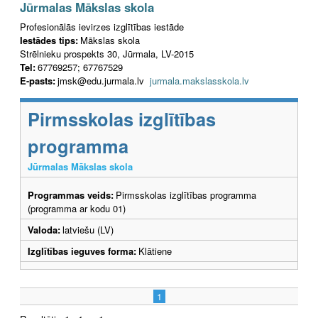
Jūrmalas Mākslas skola
Profesionālās ievirzes izglītības iestāde
Iestādes tips:
Mākslas skola
Strēlnieku prospekts 30, Jūrmala, LV-2015
Tel:
67769257; 67767529
E-pasts:
jmsk@edu.jurmala.lv
jurmala.makslasskola.lv
Pirmsskolas izglītības
programma
Jūrmalas Mākslas skola
Programmas veids:
Pirmsskolas izglītības programma
(programma ar kodu 01)
Valoda:
latviešu (LV)
Izglītības ieguves forma:
Klātiene
1