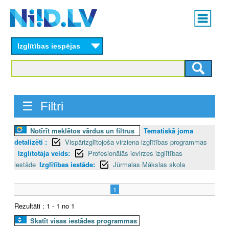
Skip
Main
to
menu
N
main
content
Izglītības iespējas
I
I
D
☰ Filtri
.
Notīrīt meklētos vārdus un filtrus
Tematiskā joma
L
detalizēti :
Vispārizglītojoša virziena izglītības programmas
V
Izglītotāja veids:
Profesionālās ievirzes izglītības
iestāde
Izglītības iestāde:
Jūrmalas Mākslas skola
1
Rezultāti : 1 - 1 no 1
Skatīt visas iestādes programmas