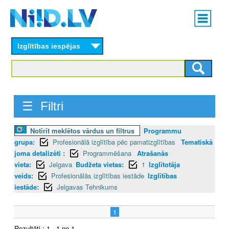
Skip
Main
to
menu
N
main
content
Izglītības iespējas
I
I
D
☰ Filtri
.
Notīrīt meklētos vārdus un filtrus
Programmu
L
grupa:
Profesionālā izglītība pēc pamatizglītības
Tematiskā
V
joma detalizēti :
Programmēšana
Atrašanās
vieta:
Jelgava
Budžeta vietas:
1
Izglītotāja
veids:
Profesionālās izglītības iestāde
Izglītības
iestāde:
Jelgavas Tehnikums
1
Rezultāti : 1 - 1 no 1