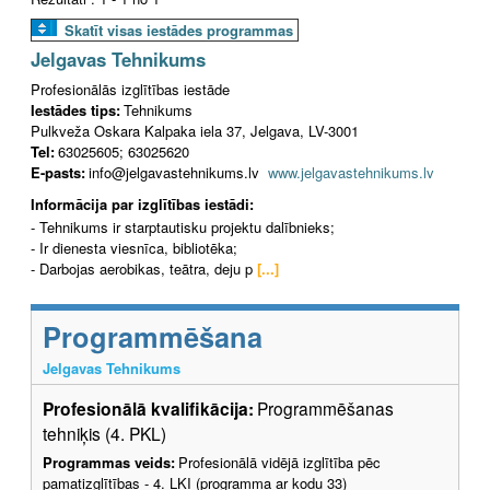
Skatīt visas iestādes programmas
Jelgavas Tehnikums
Profesionālās izglītības iestāde
Iestādes tips:
Tehnikums
Pulkveža Oskara Kalpaka iela 37, Jelgava, LV-3001
Tel:
63025605; 63025620
E-pasts:
info@jelgavastehnikums.lv
www.jelgavastehnikums.lv
Informācija par izglītības iestādi:
- Tehnikums ir starptautisku projektu dalībnieks;
- Ir dienesta viesnīca, bibliotēka;
- Darbojas aerobikas, teātra, deju p
[...]
Programmēšana
Jelgavas Tehnikums
Profesionālā kvalifikācija:
Programmēšanas
tehniķis (4. PKL)
Programmas veids:
Profesionālā vidējā izglītība pēc
pamatizglītības - 4. LKI (programma ar kodu 33)