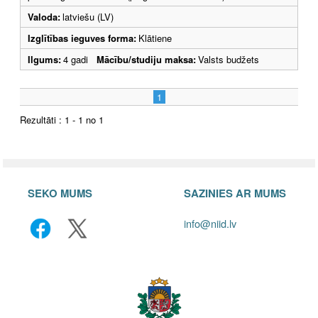
Valoda:
latviešu (LV)
Izglītības ieguves forma:
Klātiene
Ilgums:
4 gadi
Mācību/studiju maksa:
Valsts budžets
1
Rezultāti : 1 - 1 no 1
SEKO MUMS
SAZINIES AR MUMS
info@niid.lv