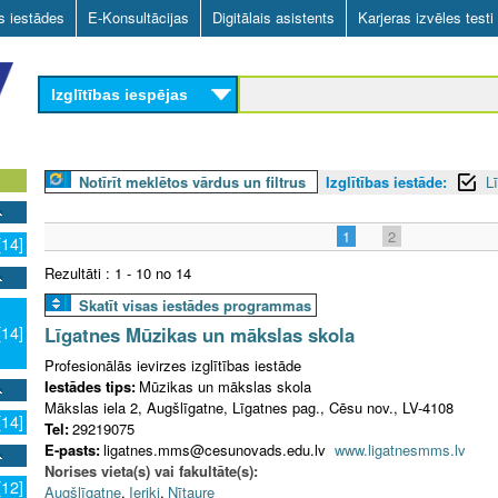
Skip
as iestādes
E-Konsultācijas
Digitālais asistents
Karjeras izvēles testi
to
main
Izglītības iespējas
content
Notīrīt meklētos vārdus un filtrus
Izglītības iestāde:
L
1
2
[14]
Rezultāti : 1 - 10 no 14
Skatīt visas iestādes programmas
Līgatnes Mūzikas un mākslas skola
[14]
Profesionālās ievirzes izglītības iestāde
Iestādes tips:
Mūzikas un mākslas skola
Mākslas iela 2, Augšlīgatne, Līgatnes pag., Cēsu nov., LV-4108
[14]
Tel:
29219075
E-pasts:
ligatnes.mms@cesunovads.edu.lv
www.ligatnesmms.lv
Norises vieta(s) vai fakultāte(s):
[12]
Augšlīgatne
,
Ieriķi
,
Nītaure