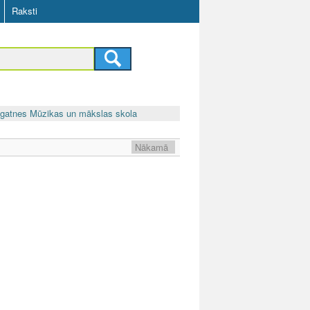
Raksti
īgatnes Mūzikas un mākslas skola
Nākamā