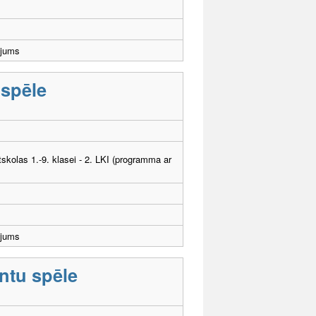
ējums
 spēle
tskolas 1.-9. klasei - 2. LKI (programma ar
ējums
ntu spēle