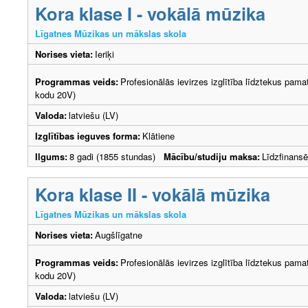
Kora klase I - vokālā mūzika
Līgatnes Mūzikas un mākslas skola
Norises vieta:
Ieriķi
Programmas veids:
Profesionālās ievirzes izglītība līdztekus pama
kodu 20V)
Valoda:
latviešu (LV)
Izglītības ieguves forma:
Klātiene
Ilgums:
8 gadi (1855 stundas)
Mācību/studiju maksa:
Līdzfinans
Kora klase II - vokālā mūzika
Līgatnes Mūzikas un mākslas skola
Norises vieta:
Augšlīgatne
Programmas veids:
Profesionālās ievirzes izglītība līdztekus pama
kodu 20V)
Valoda:
latviešu (LV)