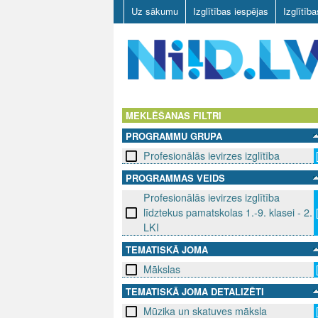
Uz sākumu
Izglītības iespējas
Izglītīb
N
I
MEKLĒŠANAS FILTRI
PROGRAMMU GRUPA
I
Profesionālās ievirzes izglītība
D
PROGRAMMAS VEIDS
Profesionālās ievirzes izglītība
.
līdztekus pamatskolas 1.-9. klasei - 2.
L
LKI
TEMATISKĀ JOMA
V
Mākslas
TEMATISKĀ JOMA DETALIZĒTI
Mūzika un skatuves māksla