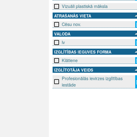
Vizuāli plastiskā māksla
ATRAŠANĀS VIETA
Cēsu nov.
VALODA
lv
IZGLĪTĪBAS IEGUVES FORMA
Klātiene
IZGLĪTOTĀJA VEIDS
Profesionālās ievirzes izglītības
iestāde