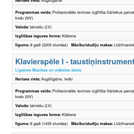
Norises vieta:
Augšlīgatne
Programmas veids:
Profesionālās ievirzes izglītība līdztekus pama
kodu 20V)
Valoda:
latviešu (LV)
Izglītības ieguves forma:
Klātiene
Ilgums:
8 gadi (2205 stundas)
Mācību/studiju maksa:
Līdzfinans
Klavierspēle I - taustiņinstrumen
Līgatnes Mūzikas un mākslas skola
Norises vieta:
Augšlīgatne, Ieriķi
Programmas veids:
Profesionālās ievirzes izglītība līdztekus pama
kodu 20V)
Valoda:
latviešu (LV)
Izglītības ieguves forma:
Klātiene
Ilgums:
8 gadi (1435 stundas)
Mācību/studiju maksa:
Līdzfinans