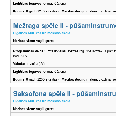
Izglītības ieguves forma:
Klātiene
Ilgums:
8 gadi (2240 stundas)
Mācību/studiju maksa:
Līdzfinans
Mežraga spēle II - pūšaminstrum
Līgatnes Mūzikas un mākslas skola
Norises vieta:
Augšlīgatne
Programmas veids:
Profesionālās ievirzes izglītība līdztekus pama
kodu 20V)
Valoda:
latviešu (LV)
Izglītības ieguves forma:
Klātiene
Ilgums:
8 gadi (2205 stundas)
Mācību/studiju maksa:
Līdzfinans
Saksofona spēle II - pūšaminstr
Līgatnes Mūzikas un mākslas skola
Norises vieta:
Augšlīgatne