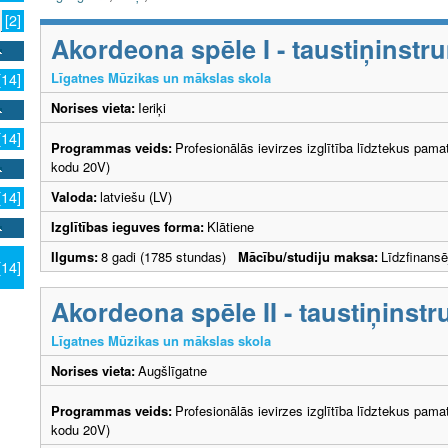
[2]
Akordeona spēle I - taustiņinstr
Līgatnes Mūzikas un mākslas skola
[14]
Norises vieta:
Ieriķi
[14]
Programmas veids:
Profesionālās ievirzes izglītība līdztekus pama
kodu 20V)
Valoda:
latviešu (LV)
[14]
Izglītības ieguves forma:
Klātiene
Ilgums:
8 gadi (1785 stundas)
Mācību/studiju maksa:
Līdzfinans
[14]
Akordeona spēle II - taustiņinst
Līgatnes Mūzikas un mākslas skola
Norises vieta:
Augšlīgatne
Programmas veids:
Profesionālās ievirzes izglītība līdztekus pama
kodu 20V)