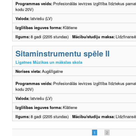
Programmas veids:
Profesionālās ievirzes izglītība līdztekus pama
kodu 20V)
Valoda:
latviešu (LV)
Izglītības ieguves forma:
Klātiene
Ilgums:
8 gadi (2205 stundas)
Mācību/studiju maksa:
Līdzfinans
Sitaminstrumentu spēle II
Līgatnes Mūzikas un mākslas skola
Norises vieta:
Augšlīgatne
Programmas veids:
Profesionālās ievirzes izglītība līdztekus pama
kodu 20V)
Valoda:
latviešu (LV)
Izglītības ieguves forma:
Klātiene
Ilgums:
8 gadi (2205 stundas)
Mācību/studiju maksa:
Līdzfinans
1
2