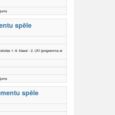
ējums
entu spēle
tskolas 1.-9. klasei - 2. LKI (programma ar
ējums
umentu spēle