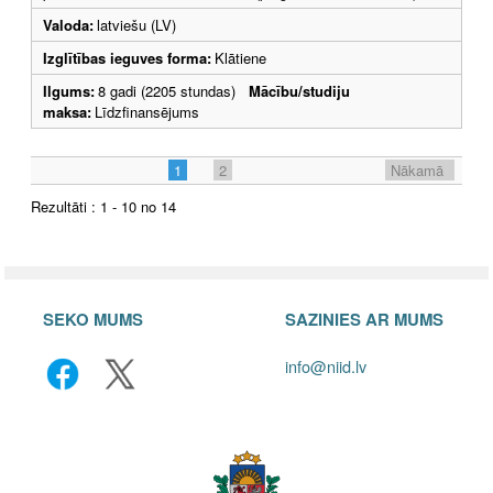
Valoda:
latviešu (LV)
Izglītības ieguves forma:
Klātiene
Ilgums:
8 gadi (2205 stundas)
Mācību/studiju
maksa:
Līdzfinansējums
1
2
Nākamā
Rezultāti : 1 - 10 no 14
SEKO MUMS
SAZINIES AR MUMS
info@niid.lv