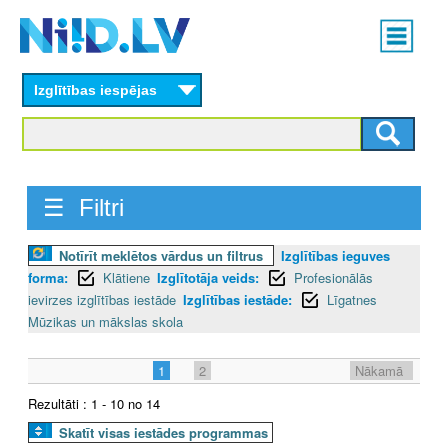
Skip
Main
to
menu
N
main
content
Izglītības iespējas
I
I
D
☰ Filtri
.
Notīrīt meklētos vārdus un filtrus
Izglītības ieguves
L
forma:
Klātiene
Izglītotāja veids:
Profesionālās
V
ievirzes izglītības iestāde
Izglītības iestāde:
Līgatnes
Mūzikas un mākslas skola
1
2
Nākamā
Rezultāti : 1 - 10 no 14
Skatīt visas iestādes programmas