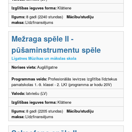
Izglītības ieguves forma:
Klātiene
Ilgums:
8 gadi (2240 stundas)
Mācību/studiju
maksa:
Līdzfinansējums
Mežraga spēle II -
pūšaminstrumentu spēle
Līgatnes Mūzikas un mākslas skola
Norises vieta:
Augšlīgatne
Programmas veids:
Profesionālās ievirzes izglītība līdztekus
pamatskolas 1.-9. klasei - 2. LKI (programma ar kodu 20V)
Valoda:
latviešu (LV)
Izglītības ieguves forma:
Klātiene
Ilgums:
8 gadi (2205 stundas)
Mācību/studiju
maksa:
Līdzfinansējums