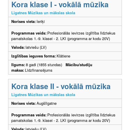
Kora klase I - vokālā mūzika
Līgatnes Mūzikas un mākslas skola
Norises vieta:
Ieriķi
Programmas veids:
Profesionālās ievirzes izglītība līdztekus
pamatskolas 1.-9. klasei - 2. LKI (programma ar kodu 20V)
Valoda:
latviešu (LV)
Izglītības ieguves forma:
Klātiene
Ilgums:
8 gadi (1855 stundas)
Mācību/studiju
maksa:
Līdzfinansējums
Kora klase II - vokālā mūzika
Līgatnes Mūzikas un mākslas skola
Norises vieta:
Augšlīgatne
Programmas veids:
Profesionālās ievirzes izglītība līdztekus
pamatskolas 1.-9. klasei - 2. LKI (programma ar kodu 20V)
Valoda:
latviešu (LV)