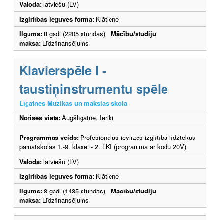
Valoda:
latviešu (LV)
Izglītības ieguves forma:
Klātiene
Ilgums:
8 gadi (2205 stundas)
Mācību/studiju
maksa:
Līdzfinansējums
Klavierspēle I -
taustiņinstrumentu spēle
Līgatnes Mūzikas un mākslas skola
Norises vieta:
Augšlīgatne, Ieriķi
Programmas veids:
Profesionālās ievirzes izglītība līdztekus
pamatskolas 1.-9. klasei - 2. LKI (programma ar kodu 20V)
Valoda:
latviešu (LV)
Izglītības ieguves forma:
Klātiene
Ilgums:
8 gadi (1435 stundas)
Mācību/studiju
maksa:
Līdzfinansējums