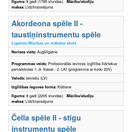
Ilgums:
8 gadi (1785 stundas)
Mācību/studiju
maksa:
Līdzfinansējums
Akordeona spēle II -
taustiņinstrumentu spēle
Līgatnes Mūzikas un mākslas skola
Norises vieta:
Augšlīgatne
Programmas veids:
Profesionālās ievirzes izglītība līdztekus
pamatskolas 1.-9. klasei - 2. LKI (programma ar kodu 20V)
Valoda:
latviešu (LV)
Izglītības ieguves forma:
Klātiene
Ilgums:
8 gadi (2205 stundas)
Mācību/studiju
maksa:
Līdzfinansējums
Čella spēle II - stīgu
instrumentu spēle