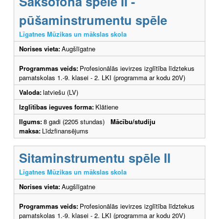
Saksofona spēle II -
pūšaminstrumentu spēle
Līgatnes Mūzikas un mākslas skola
Norises vieta:
Augšlīgatne
Programmas veids:
Profesionālās ievirzes izglītība līdztekus
pamatskolas 1.-9. klasei - 2. LKI (programma ar kodu 20V)
Valoda:
latviešu (LV)
Izglītības ieguves forma:
Klātiene
Ilgums:
8 gadi (2205 stundas)
Mācību/studiju
maksa:
Līdzfinansējums
Sitaminstrumentu spēle II
Līgatnes Mūzikas un mākslas skola
Norises vieta:
Augšlīgatne
Programmas veids:
Profesionālās ievirzes izglītība līdztekus
pamatskolas 1.-9. klasei - 2. LKI (programma ar kodu 20V)