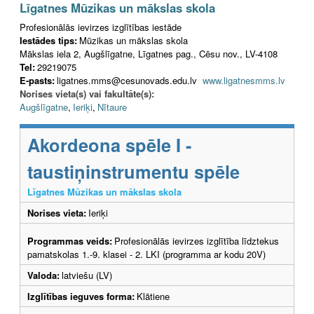
Līgatnes Mūzikas un mākslas skola
Profesionālās ievirzes izglītības iestāde
Iestādes tips:
Mūzikas un mākslas skola
Mākslas iela 2, Augšlīgatne, Līgatnes pag., Cēsu nov., LV-4108
Tel:
29219075
E-pasts:
ligatnes.mms@cesunovads.edu.lv
www.ligatnesmms.lv
Norises vieta(s) vai fakultāte(s):
Augšlīgatne
,
Ieriķi
,
Nītaure
Akordeona spēle I -
taustiņinstrumentu spēle
Līgatnes Mūzikas un mākslas skola
Norises vieta:
Ieriķi
Programmas veids:
Profesionālās ievirzes izglītība līdztekus
pamatskolas 1.-9. klasei - 2. LKI (programma ar kodu 20V)
Valoda:
latviešu (LV)
Izglītības ieguves forma:
Klātiene