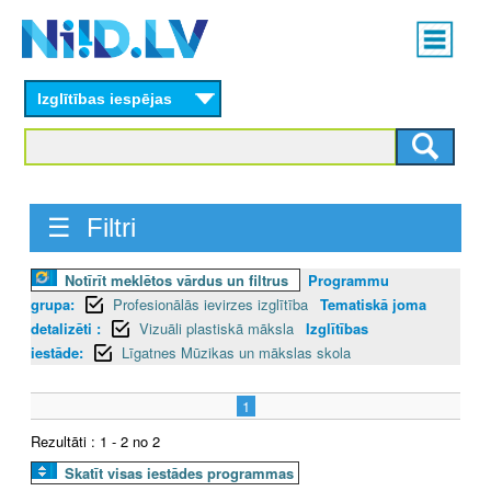
Skip
Main
to
menu
N
main
content
Izglītības iespējas
I
I
D
☰ Filtri
.
Notīrīt meklētos vārdus un filtrus
Programmu
L
grupa:
Profesionālās ievirzes izglītība
Tematiskā joma
V
detalizēti :
Vizuāli plastiskā māksla
Izglītības
iestāde:
Līgatnes Mūzikas un mākslas skola
1
Rezultāti : 1 - 2 no 2
Skatīt visas iestādes programmas