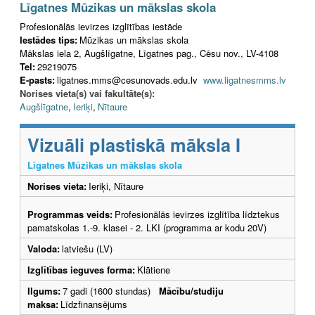
Līgatnes Mūzikas un mākslas skola
Profesionālās ievirzes izglītības iestāde
Iestādes tips:
Mūzikas un mākslas skola
Mākslas iela 2, Augšlīgatne, Līgatnes pag., Cēsu nov., LV-4108
Tel:
29219075
E-pasts:
ligatnes.mms@cesunovads.edu.lv
www.ligatnesmms.lv
Norises vieta(s) vai fakultāte(s):
Augšlīgatne
,
Ieriķi
,
Nītaure
Vizuāli plastiskā māksla I
Līgatnes Mūzikas un mākslas skola
Norises vieta:
Ieriķi, Nītaure
Programmas veids:
Profesionālās ievirzes izglītība līdztekus
pamatskolas 1.-9. klasei - 2. LKI (programma ar kodu 20V)
Valoda:
latviešu (LV)
Izglītības ieguves forma:
Klātiene
Ilgums:
7 gadi (1600 stundas)
Mācību/studiju
maksa:
Līdzfinansējums