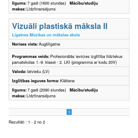
Ilgums:
7 gadi (1600 stundas)
Mācību/studiju
maksa:
Līdzfinansējums
Vizuāli plastiskā māksla II
Līgatnes Mūzikas un mākslas skola
Norises vieta:
Augšlīgatne
Programmas veids:
Profesionālās ievirzes izglītība līdztekus
pamatskolas 1.-9. klasei - 2. LKI (programma ar kodu 20V)
Valoda:
latviešu (LV)
Izglītības ieguves forma:
Klātiene
Ilgums:
7 gadi (2090 stundas)
Mācību/studiju
maksa:
Līdzfinansējums
1
Rezultāti : 1 - 2 no 2