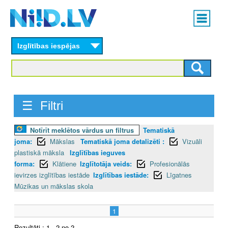
Skip
Main
to
menu
N
main
content
Izglītības iespējas
I
I
D
☰ Filtri
.
Notīrīt meklētos vārdus un filtrus
Tematiskā
L
joma:
Mākslas
Tematiskā joma detalizēti :
Vizuāli
V
plastiskā māksla
Izglītības ieguves
forma:
Klātiene
Izglītotāja veids:
Profesionālās
ievirzes izglītības iestāde
Izglītības iestāde:
Līgatnes
Mūzikas un mākslas skola
1
Rezultāti : 1 - 2 no 2