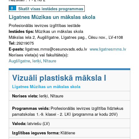
Skatīt visas iestādes programmas
Līgatnes Mūzikas un mākslas skola
Profesionālās ievirzes izglītības iestāde
Iestādes tips:
Mūzikas un mākslas skola
Mākslas iela 2, Augšlīgatne, Līgatnes pag., Cēsu nov., LV-4108
Tel:
29219075
E-pasts:
ligatnes.mms@cesunovads.edu.lv
www.ligatnesmms.lv
Norises vieta(s) vai fakultāte(s):
Augšlīgatne
,
Ieriķi
,
Nītaure
Vizuāli plastiskā māksla I
Līgatnes Mūzikas un mākslas skola
Norises vieta:
Ieriķi, Nītaure
Programmas veids:
Profesionālās ievirzes izglītība līdztekus
pamatskolas 1.-9. klasei - 2. LKI (programma ar kodu 20V)
Valoda:
latviešu (LV)
Izglītības ieguves forma:
Klātiene