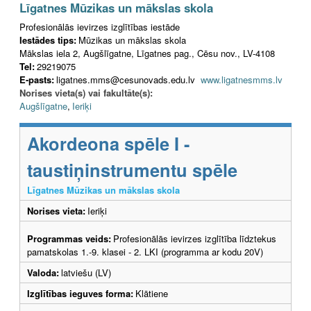
Līgatnes Mūzikas un mākslas skola
Profesionālās ievirzes izglītības iestāde
Iestādes tips:
Mūzikas un mākslas skola
Mākslas iela 2, Augšlīgatne, Līgatnes pag., Cēsu nov., LV-4108
Tel:
29219075
E-pasts:
ligatnes.mms@cesunovads.edu.lv
www.ligatnesmms.lv
Norises vieta(s) vai fakultāte(s):
Augšlīgatne
,
Ieriķi
Akordeona spēle I -
taustiņinstrumentu spēle
Līgatnes Mūzikas un mākslas skola
Norises vieta:
Ieriķi
Programmas veids:
Profesionālās ievirzes izglītība līdztekus
pamatskolas 1.-9. klasei - 2. LKI (programma ar kodu 20V)
Valoda:
latviešu (LV)
Izglītības ieguves forma:
Klātiene