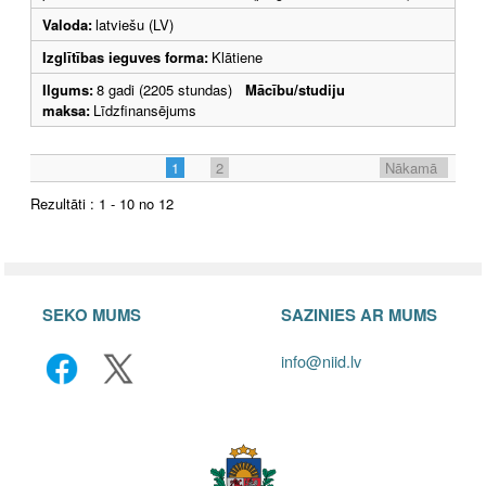
Valoda:
latviešu (LV)
Izglītības ieguves forma:
Klātiene
Ilgums:
8 gadi (2205 stundas)
Mācību/studiju
maksa:
Līdzfinansējums
1
2
Nākamā
Rezultāti : 1 - 10 no 12
SEKO MUMS
SAZINIES AR MUMS
info@niid.lv