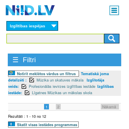
Skip
Main
to
menu
N
main
content
Izglītības iespējas
I
I
D
☰ Filtri
.
Notīrīt meklētos vārdus un filtrus
Tematiskā joma
L
detalizēti :
Mūzika un skatuves māksla
Izglītotāja
V
veids:
Profesionālās ievirzes izglītības iestāde
Izglītības
iestāde:
Līgatnes Mūzikas un mākslas skola
1
2
Nākamā
Rezultāti : 1 - 10 no 12
Skatīt visas iestādes programmas