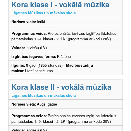
Kora klase I - vokālā mūzika
Līgatnes Mūzikas un mākslas skola
Norises vieta:
Ieriķi
Programmas veids:
Profesionālās ievirzes izglītība līdztekus
pamatskolas 1.-9. klasei - 2. LKI (programma ar kodu 20V)
Valoda:
latviešu (LV)
Izglītības ieguves forma:
Klātiene
Ilgums:
8 gadi (1855 stundas)
Mācību/studiju
maksa:
Līdzfinansējums
Kora klase II - vokālā mūzika
Līgatnes Mūzikas un mākslas skola
Norises vieta:
Augšlīgatne
Programmas veids:
Profesionālās ievirzes izglītība līdztekus
pamatskolas 1.-9. klasei - 2. LKI (programma ar kodu 20V)
Valoda:
latviešu (LV)