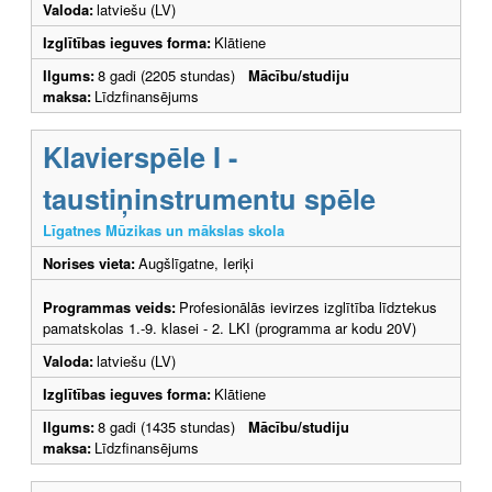
Valoda:
latviešu (LV)
Izglītības ieguves forma:
Klātiene
Ilgums:
8 gadi (2205 stundas)
Mācību/studiju
maksa:
Līdzfinansējums
Klavierspēle I -
taustiņinstrumentu spēle
Līgatnes Mūzikas un mākslas skola
Norises vieta:
Augšlīgatne, Ieriķi
Programmas veids:
Profesionālās ievirzes izglītība līdztekus
pamatskolas 1.-9. klasei - 2. LKI (programma ar kodu 20V)
Valoda:
latviešu (LV)
Izglītības ieguves forma:
Klātiene
Ilgums:
8 gadi (1435 stundas)
Mācību/studiju
maksa:
Līdzfinansējums