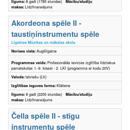
Ilgums:
8 gadi (1785 stundas)
Mācību/studiju
maksa:
Līdzfinansējums
Akordeona spēle II -
taustiņinstrumentu spēle
Līgatnes Mūzikas un mākslas skola
Norises vieta:
Augšlīgatne
Programmas veids:
Profesionālās ievirzes izglītība līdztekus
pamatskolas 1.-9. klasei - 2. LKI (programma ar kodu 20V)
Valoda:
latviešu (LV)
Izglītības ieguves forma:
Klātiene
Ilgums:
8 gadi (2205 stundas)
Mācību/studiju
maksa:
Līdzfinansējums
Čella spēle II - stīgu
instrumentu spēle