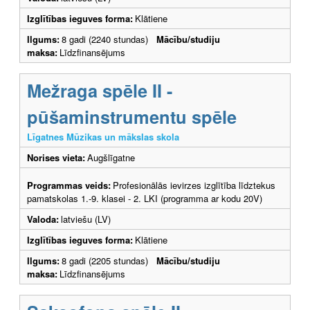
Izglītības ieguves forma:
Klātiene
Ilgums:
8 gadi (2240 stundas)
Mācību/studiju
maksa:
Līdzfinansējums
Mežraga spēle II -
pūšaminstrumentu spēle
Līgatnes Mūzikas un mākslas skola
Norises vieta:
Augšlīgatne
Programmas veids:
Profesionālās ievirzes izglītība līdztekus
pamatskolas 1.-9. klasei - 2. LKI (programma ar kodu 20V)
Valoda:
latviešu (LV)
Izglītības ieguves forma:
Klātiene
Ilgums:
8 gadi (2205 stundas)
Mācību/studiju
maksa:
Līdzfinansējums