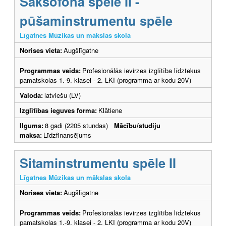
Saksofona spēle II -
pūšaminstrumentu spēle
Līgatnes Mūzikas un mākslas skola
Norises vieta:
Augšlīgatne
Programmas veids:
Profesionālās ievirzes izglītība līdztekus
pamatskolas 1.-9. klasei - 2. LKI (programma ar kodu 20V)
Valoda:
latviešu (LV)
Izglītības ieguves forma:
Klātiene
Ilgums:
8 gadi (2205 stundas)
Mācību/studiju
maksa:
Līdzfinansējums
Sitaminstrumentu spēle II
Līgatnes Mūzikas un mākslas skola
Norises vieta:
Augšlīgatne
Programmas veids:
Profesionālās ievirzes izglītība līdztekus
pamatskolas 1.-9. klasei - 2. LKI (programma ar kodu 20V)