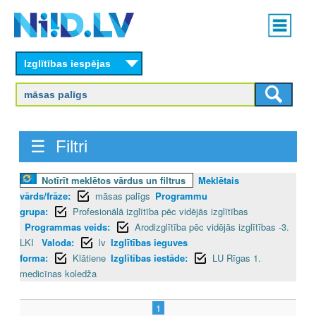
Skip
Main
to
menu
N
main
content
Izglītības iespējas
I
I
D
☰ Filtri
.
Notīrīt meklētos vārdus un filtrus
Meklētais
L
vārds/frāze:
māsas palīgs
Programmu
V
grupa:
Profesionālā izglītība pēc vidējās izglītības
Programmas veids:
Arodizglītība pēc vidējās izglītības -3.
LKI
Valoda:
lv
Izglītības ieguves
forma:
Klātiene
Izglītības iestāde:
LU Rīgas 1.
medicīnas koledža
1