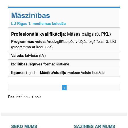
Māszinības
LU Rīgas 1. medicīnas koledža
Profesionālā kvalifikācija:
Māsas palīgs (3. PKL)
Programmas veids:
Arodizglītība pēc vidējās izglītības -3. LKI
(programma ar kodu 35a)
Valoda:
latviešu (LV)
Izglītības ieguves forma:
Klātiene
Ilgums:
1 gads
Mācību/studiju maksa:
Valsts budžets
1
Rezultāti : 1 - 1 no 1
SEKO MUMS
SAZINIES AR MUMS