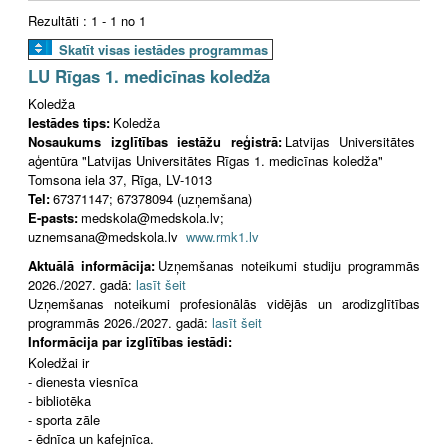
Rezultāti : 1 - 1 no 1
Skatīt visas iestādes programmas
LU Rīgas 1. medicīnas koledža
Koledža
Iestādes tips:
Koledža
Nosaukums izglītības iestāžu reģistrā:
Latvijas Universitātes
aģentūra "Latvijas Universitātes Rīgas 1. medicīnas koledža"
Tomsona iela 37, Rīga, LV-1013
Tel:
67371147; 67378094 (uzņemšana)
E-pasts:
medskola@medskola.lv;
uznemsana@medskola.lv
www.rmk1.lv
Aktuālā informācija:
Uzņemšanas noteikumi studiju programmās
2026./2027. gadā:
lasīt šeit
Uzņemšanas noteikumi profesionālās vidējās un arodizglītības
programmās 2026./2027. gadā:
lasīt šeit
Informācija par izglītības iestādi:
Koledžai ir
- dienesta viesnīca
- bibliotēka
- sporta zāle
- ēdnīca un kafejnīca.