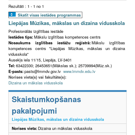
Rezultāti : 1 - 1 no 1
Skatīt visas iestādes programmas
Liepājas Mūzikas, mākslas un dizaina vidusskola
Profesionālās izglītības iestāde
Iestādes tips:
Mākslu izglītības kompetences centrs
Nosaukums izglītības iestāžu reģistrā:
Mākslu izglītības
kompetences centrs "Liepājas Mūzikas, mākslas un dizaina
vidusskola"
Ausekļa iela 11/15, Liepāja, LV-3401
Tel:
63422330; 26453651(Mākslas sk.); 25739994(Mūz.sk.)
E-pasts:
pasts@lmmdv.gov.lv
www.lmmdv.edu.lv
Norises vieta(s) vai fakultāte(s):
Dizaina un mākslas vidusskola
Skaistumkopšanas
pakalpojumi
Liepājas Mūzikas, mākslas un dizaina vidusskola
Norises vieta:
Dizaina un mākslas vidusskola