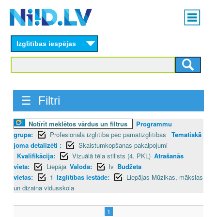
Skip
Main
to
menu
N
main
content
Izglītības iespējas
I
I
D
☰ Filtri
.
Notīrīt meklētos vārdus un filtrus
Programmu
L
grupa:
Profesionālā izglītība pēc pamatizglītības
Tematiskā
V
joma detalizēti :
Skaistumkopšanas pakalpojumi
Kvalifikācija:
Vizuālā tēla stilists (4. PKL)
Atrašanās
vieta:
Liepāja
Valoda:
lv
Budžeta
vietas:
1
Izglītības iestāde:
Liepājas Mūzikas, mākslas
un dizaina vidusskola
1