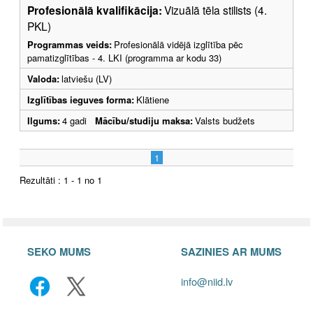
Profesionālā kvalifikācija:
Vizuālā tēla stilists (4.
PKL)
Programmas veids:
Profesionālā vidējā izglītība pēc
pamatizglītības - 4. LKI (programma ar kodu 33)
Valoda:
latviešu (LV)
Izglītības ieguves forma:
Klātiene
Ilgums:
4 gadi
Mācību/studiju maksa:
Valsts budžets
1
Rezultāti : 1 - 1 no 1
SEKO MUMS
SAZINIES AR MUMS
info@niid.lv