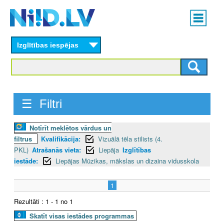
Skip
Main
to
menu
N
main
content
Izglītības iespējas
I
I
D
☰ Filtri
.
Notīrīt meklētos vārdus un
L
filtrus
Kvalifikācija:
Vizuālā tēla stilists (4.
V
PKL)
Atrašanās vieta:
Liepāja
Izglītības
iestāde:
Liepājas Mūzikas, mākslas un dizaina vidusskola
1
Rezultāti : 1 - 1 no 1
Skatīt visas iestādes programmas