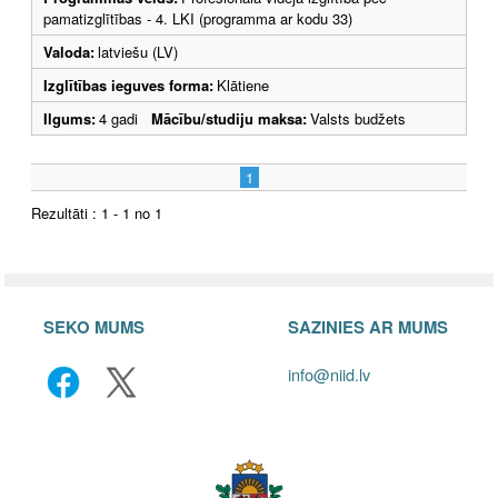
pamatizglītības - 4. LKI (programma ar kodu 33)
Valoda:
latviešu (LV)
Izglītības ieguves forma:
Klātiene
Ilgums:
4 gadi
Mācību/studiju maksa:
Valsts budžets
1
Rezultāti : 1 - 1 no 1
SEKO MUMS
SAZINIES AR MUMS
info@niid.lv