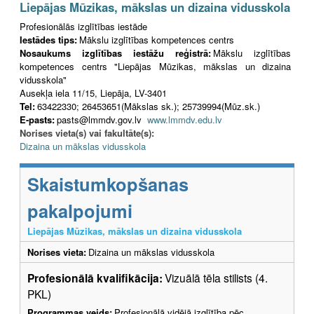
Liepājas Mūzikas, mākslas un dizaina vidusskola
Profesionālās izglītības iestāde
Iestādes tips:
Mākslu izglītības kompetences centrs
Nosaukums izglītības iestāžu reģistrā:
Mākslu izglītības
kompetences centrs "Liepājas Mūzikas, mākslas un dizaina
vidusskola"
Ausekļa iela 11/15, Liepāja, LV-3401
Tel:
63422330; 26453651(Mākslas sk.); 25739994(Mūz.sk.)
E-pasts:
pasts@lmmdv.gov.lv
www.lmmdv.edu.lv
Norises vieta(s) vai fakultāte(s):
Dizaina un mākslas vidusskola
Skaistumkopšanas
pakalpojumi
Liepājas Mūzikas, mākslas un dizaina vidusskola
Norises vieta:
Dizaina un mākslas vidusskola
Profesionālā kvalifikācija:
Vizuālā tēla stilists (4.
PKL)
Programmas veids:
Profesionālā vidējā izglītība pēc