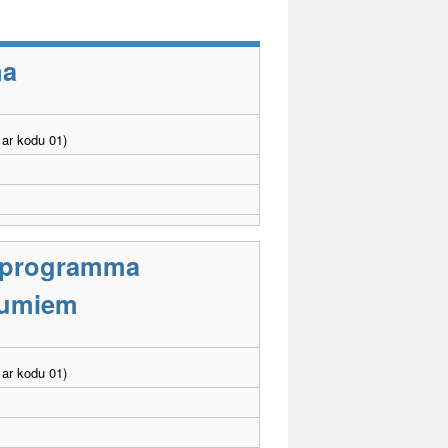
ma
ar kodu 01)
s programma
ējumiem
ar kodu 01)