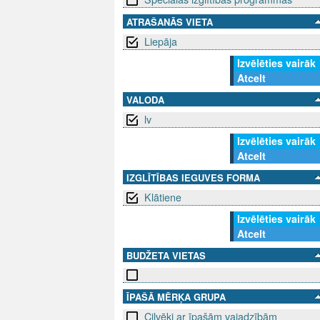
ATRAŠANĀS VIETA
Liepāja
Izvēlēties vairāk
Atcelt
VALODA
lv
Izvēlēties vairāk
Atcelt
IZGLĪTĪBAS IEGUVES FORMA
Klātiene
Izvēlēties vairāk
Atcelt
BUDŽETA VIETAS
ĪPAŠĀ MĒRĶA GRUPA
Cilvēki ar īpašām vajadzībām