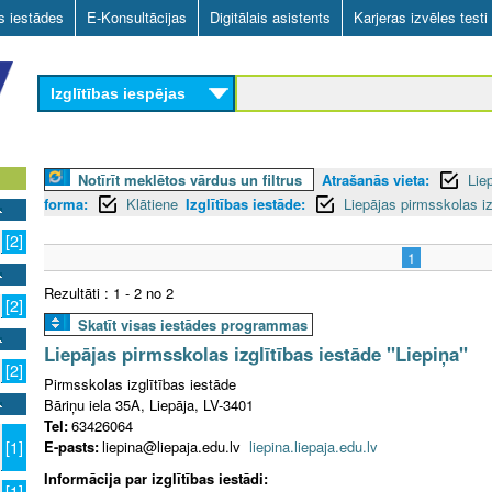
Skip
as iestādes
E-Konsultācijas
Digitālais asistents
Karjeras izvēles testi
to
main
Izglītības iespējas
content
Notīrīt meklētos vārdus un filtrus
Atrašanās vieta:
Lie
forma:
Klātiene
Izglītības iestāde:
Liepājas pirmsskolas iz
[2]
1
Rezultāti : 1 - 2 no 2
[2]
Skatīt visas iestādes programmas
Liepājas pirmsskolas izglītības iestāde "Liepiņa"
[2]
Pirmsskolas izglītības iestāde
Bāriņu iela 35A, Liepāja, LV-3401
Tel:
63426064
E-pasts:
liepina@liepaja.edu.lv
liepina.liepaja.edu.lv
[1]
Informācija par izglītības iestādi:
[1]