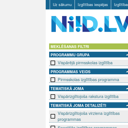
Uz sākumu
Izglītības iespējas
Izglītīb
N
I
MEKLĒŠANAS FILTRI
PROGRAMMU GRUPA
I
Vispārējā pirmsskolas izglītība
D
PROGRAMMAS VEIDS
Pirmsskolas izglītības programma
.
TEMATISKĀ JOMA
L
Vispārizglītojoša rakstura izglītība
V
TEMATISKĀ JOMA DETALIZĒTI
Vispārizglītojoša virziena izglītības
programmas
Speciālās izglītības programmas