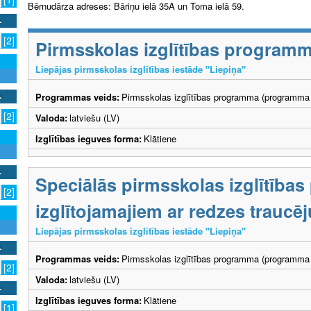
Bērnudārza adreses: Bāriņu ielā 35A un Toma ielā 59.
[2]
Pirmsskolas izglītības program
Liepājas pirmsskolas izglītības iestāde "Liepiņa"
Programmas veids:
Pirmsskolas izglītības programma (programma 
[2]
Valoda:
latviešu (LV)
Izglītības ieguves forma:
Klātiene
Speciālās pirmsskolas izglītība
[2]
izglītojamajiem ar redzes trauc
Liepājas pirmsskolas izglītības iestāde "Liepiņa"
Programmas veids:
Pirmsskolas izglītības programma (programma 
[2]
Valoda:
latviešu (LV)
Izglītības ieguves forma:
Klātiene
[1]