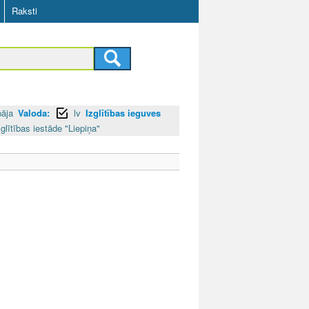
Raksti
pāja
Valoda:
lv
Izglītības ieguves
glītības iestāde "Liepiņa"