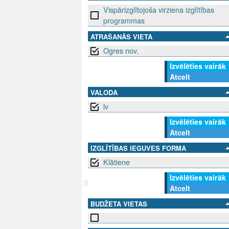
Vispārizglītojoša virziena izglītības
programmas
ATRAŠANĀS VIETA
Ogres nov.
Izvēlēties vairāk
Atcelt
VALODA
lv
Izvēlēties vairāk
Atcelt
IZGLĪTĪBAS IEGUVES FORMA
Klātiene
Izvēlēties vairāk
Atcelt
SEKO MUMS
BUDŽETA VIETAS
SAZINIE
info@niid.l