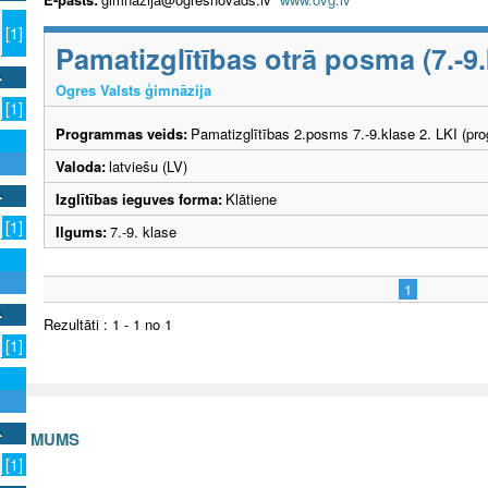
[1]
Pamatizglītības otrā posma (7.-
Ogres Valsts ģimnāzija
[1]
Programmas veids:
Pamatizglītības 2.posms 7.-9.klase 2. LKI (pr
Valoda:
latviešu (LV)
Izglītības ieguves forma:
Klātiene
[1]
Ilgums:
7.-9. klase
1
Rezultāti : 1 - 1 no 1
[1]
S AR MUMS
[1]
v