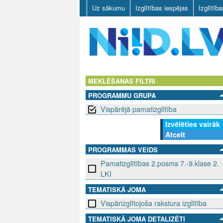
Uz sākumu
Izglītības iespējas
Izglītīb
N
I
MEKLĒŠANAS FILTRI
PROGRAMMU GRUPA
I
Vispārējā pamatizglītība
D
Izvēlēties vairāk
Atcelt
.
PROGRAMMAS VEIDS
L
Pamatizglītības 2.posms 7.-9.klase 2.
LKI
V
TEMATISKĀ JOMA
Vispārizglītojoša rakstura izglītība
TEMATISKĀ JOMA DETALIZĒTI