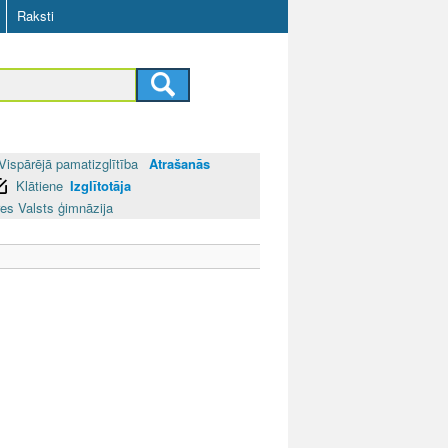
Raksti
Vispārējā pamatizglītība
Atrašanās
Klātiene
Izglītotāja
es Valsts ģimnāzija