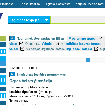
Skip
as iestādes
E-Konsultācijas
Digitālais asistents
Karjeras izvēles testi
to
main
Izglītības iespējas
content
Notīrīt meklētos vārdus un filtrus
Programmu grupa:
vieta:
Ogres nov.
Valoda:
lv
Izglītības ieguves forma:
veids:
Vispārējās izglītības iestāde
Izglītības iestāde:
Ogr
[1]
1
Rezultāti : 1 - 1 no 1
Skatīt visas iestādes programmas
[1]
Ogres Valsts ģimnāzija
Vispārējās izglītības iestāde
Iestādes tips:
Valsts ģimnāzija
[1]
Meža prospekts 14, Ogre, Ogres nov., LV-5001
Tel:
65044522
E-pasts:
gimnazija@ogresnovads.lv
www.ovg.lv