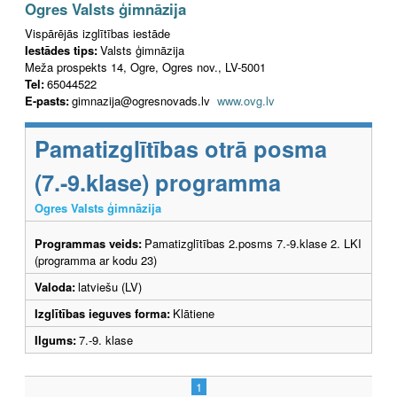
Ogres Valsts ģimnāzija
Vispārējās izglītības iestāde
Iestādes tips:
Valsts ģimnāzija
Meža prospekts 14, Ogre, Ogres nov., LV-5001
Tel:
65044522
E-pasts:
gimnazija@ogresnovads.lv
www.ovg.lv
Pamatizglītības otrā posma
(7.-9.klase) programma
Ogres Valsts ģimnāzija
Programmas veids:
Pamatizglītības 2.posms 7.-9.klase 2. LKI
(programma ar kodu 23)
Valoda:
latviešu (LV)
Izglītības ieguves forma:
Klātiene
Ilgums:
7.-9. klase
1