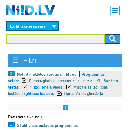
Skip
Main
to
menu
N
main
content
Izglītības iespējas
I
I
D
☰ Filtri
.
Notīrīt meklētos vārdus un filtrus
Programmas
L
veids:
Pamatizglītības 2.posms 7.-9.klase 2. LKI
Budžeta
V
vietas:
1
Izglītotāja veids:
Vispārējās izglītības
iestāde
Izglītības iestāde:
Ogres Valsts ģimnāzija
1
Rezultāti : 1 - 1 no 1
Skatīt visas iestādes programmas