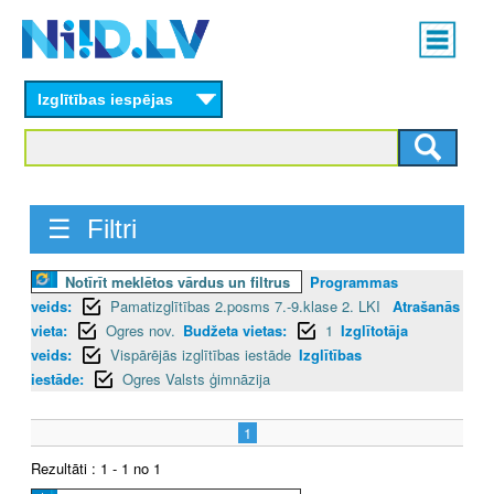
Skip
Main
to
menu
N
main
content
Izglītības iespējas
I
I
D
☰ Filtri
.
Notīrīt meklētos vārdus un filtrus
Programmas
L
veids:
Pamatizglītības 2.posms 7.-9.klase 2. LKI
Atrašanās
V
vieta:
Ogres nov.
Budžeta vietas:
1
Izglītotāja
veids:
Vispārējās izglītības iestāde
Izglītības
iestāde:
Ogres Valsts ģimnāzija
1
Rezultāti : 1 - 1 no 1