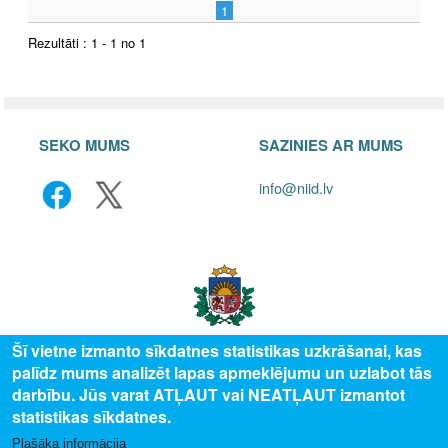
1
Rezultāti : 1 - 1 no 1
SEKO MUMS
SAZINIES AR MUMS
info@niid.lv
Šī vietne izmanto sīkdatnes statistikas uzkrāšanai, kas
palīdz mums analizēt lapas apmeklējumu un uzlabot tās
© 2025 Valsts izglītības attīstības aģentūra, publicētā satura visas tiesības
darbību. Jūs varat ATĻAUT vai NEATĻAUT izmantot
aizsargātas.
statistikas sīkdatnes.
Plašāka informācija