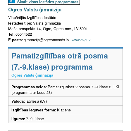
Skatīt visas iestādes programmas
Ogres Valsts ģimnāzija
Vispārējās izglītības iestāde
Iestādes tips:
Valsts ģimnāzija
Meža prospekts 14, Ogre, Ogres nov., LV-5001
Tel:
65044522
E-pasts:
gimnazija@ogresnovads.lv
www.ovg.lv
Pamatizglītības otrā posma
(7.-9.klase) programma
Ogres Valsts ģimnāzija
Programmas veids:
Pamatizglītības 2.posms 7.-9.klase 2. LKI
(programma ar kodu 23)
Valoda:
latviešu (LV)
Izglītības ieguves forma:
Klātiene
Ilgums:
7.-9. klase