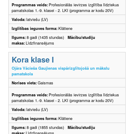
Programmas veids:
Profesionālās ievirzes izglītība līdztekus
pamatskolas 1.-9. klasei - 2. LKI (programma ar kodu 20V)
Valoda:
latviešu (LV)
Izglītības ieguves forma:
Klātiene
Ilgums:
8 gadi (1435 stundas)
Mācību/studiju
maksa:
Līdzfinansējums
Kora klase I
Ojāra Vācieša Gaujienas vispārizglītojošā un mākslu
pamatskola
Norises vieta:
Gaismas
Programmas veids:
Profesionālās ievirzes izglītība līdztekus
pamatskolas 1.-9. klasei - 2. LKI (programma ar kodu 20V)
Valoda:
latviešu (LV)
Izglītības ieguves forma:
Klātiene
Ilgums:
8 gadi (1855 stundas)
Mācību/studiju
maksa:
Līdzfinansējums