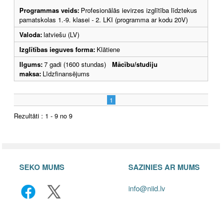
Programmas veids:
Profesionālās ievirzes izglītība līdztekus
pamatskolas 1.-9. klasei - 2. LKI (programma ar kodu 20V)
Valoda:
latviešu (LV)
Izglītības ieguves forma:
Klātiene
Ilgums:
7 gadi (1600 stundas)
Mācību/studiju
maksa:
Līdzfinansējums
1
Rezultāti : 1 - 9 no 9
SEKO MUMS
SAZINIES AR MUMS
info@niid.lv