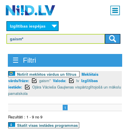
Skip
Main
to
menu
N
main
content
Izglītības iespējas
I
I
D
☰ Filtri
.
Notīrīt meklētos vārdus un filtrus
Meklētais
L
vārds/frāze:
gaism*
Valoda:
lv
Izglītības
V
iestāde:
Ojāra Vācieša Gaujienas vispārizglītojošā un mākslu
pamatskola
1
Rezultāti : 1 - 9 no 9
Skatīt visas iestādes programmas