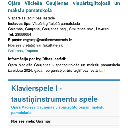
Ojāra Vācieša Gaujienas vispārizglītojošā un
mākslu pamatskola
Vispārējās izglītības iestāde
Iestādes tips:
Vispārizglītojošā pamatskola
Gaismas, Gaujiena, Gaujienas pag., Smiltenes nov., LV-4339
Tel:
28559654
E-pasts:
ovgvmp@smiltenesnovads.lv
Norises vieta(s) vai fakultāte(s):
Gaismas
,
Trapene
Informācija par izglītības iestādi:
Ojāra Vācieša Gaujienas vispārizglītojošā un mākslu pamatskola
izveidota 2024. gadā, reorganizējot trīs izglītības iestā
[...]
Klavierspēle I -
taustiņinstrumentu spēle
Ojāra Vācieša Gaujienas vispārizglītojošā un mākslu
pamatskola
Norises vieta:
Gaismas