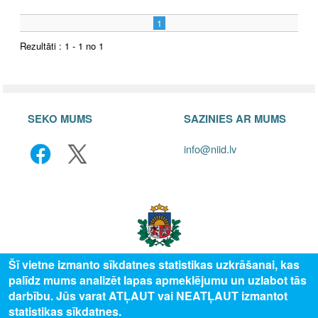
1
Rezultāti : 1 - 1 no 1
SEKO MUMS
SAZINIES AR MUMS
info@niid.lv
Šī vietne izmanto sīkdatnes statistikas uzkrāšanai, kas
palīdz mums analizēt lapas apmeklējumu un uzlabot tās
© 2025 Valsts izglītības attīstības aģentūra, publicētā satura visas tiesības
darbību. Jūs varat ATĻAUT vai NEATĻAUT izmantot
aizsargātas.
statistikas sīkdatnes.