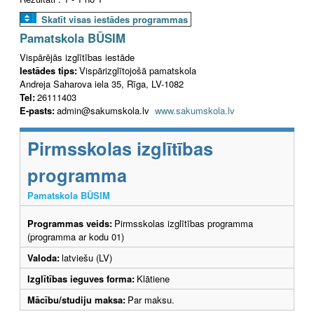
Skatīt visas iestādes programmas
Pamatskola BŪSIM
Vispārējās izglītības iestāde
Iestādes tips:
Vispārizglītojošā pamatskola
Andreja Saharova iela 35, Rīga, LV-1082
Tel:
26111403
E-pasts:
admin@sakumskola.lv
www.sakumskola.lv
Pirmsskolas izglītības
programma
Pamatskola BŪSIM
Programmas veids:
Pirmsskolas izglītības programma
(programma ar kodu 01)
Valoda:
latviešu (LV)
Izglītības ieguves forma:
Klātiene
Mācību/studiju maksa:
Par maksu.