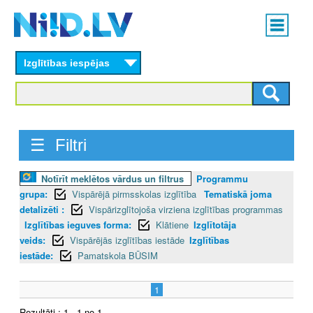
Skip
Main
to
menu
N
main
content
Izglītības iespējas
I
I
D
☰ Filtri
.
Notīrīt meklētos vārdus un filtrus
Programmu
L
grupa:
Vispārējā pirmsskolas izglītība
Tematiskā joma
V
detalizēti :
Vispārizglītojoša virziena izglītības programmas
Izglītības ieguves forma:
Klātiene
Izglītotāja
veids:
Vispārējās izglītības iestāde
Izglītības
iestāde:
Pamatskola BŪSIM
1
Rezultāti : 1 - 1 no 1