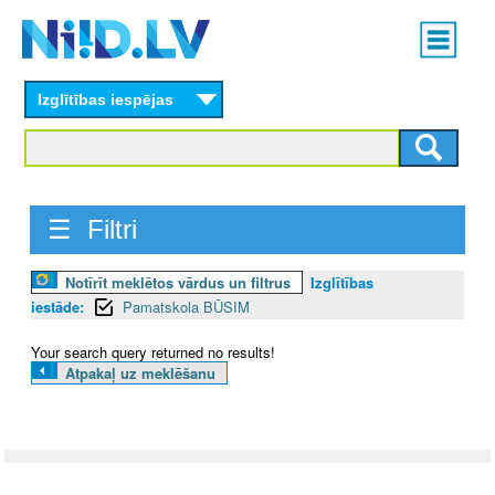
Skip
Main
to
menu
N
main
content
Izglītības iespējas
I
I
D
☰ Filtri
.
Notīrīt meklētos vārdus un filtrus
Izglītības
L
iestāde:
Pamatskola BŪSIM
V
Your search query returned no results!
Atpakaļ uz meklēšanu