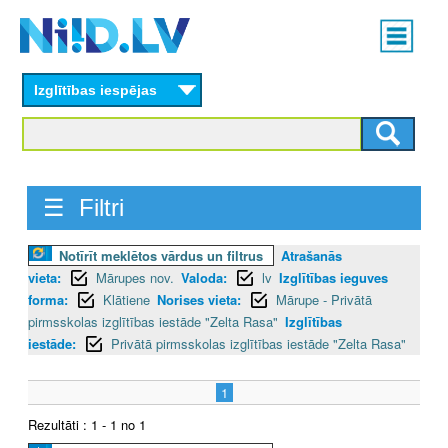
Skip
Main
to
menu
N
main
content
Izglītības iespējas
I
I
D
☰ Filtri
.
Notīrīt meklētos vārdus un filtrus
Atrašanās
L
vieta:
Mārupes nov.
Valoda:
lv
Izglītības ieguves
V
forma:
Klātiene
Norises vieta:
Mārupe - Privātā
pirmsskolas izglītības iestāde "Zelta Rasa"
Izglītības
iestāde:
Privātā pirmsskolas izglītības iestāde "Zelta Rasa"
1
Rezultāti : 1 - 1 no 1