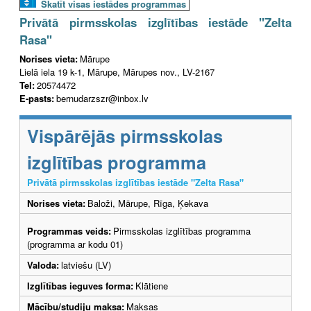
Skatīt visas iestādes programmas
Privātā pirmsskolas izglītības iestāde "Zelta
Rasa"
Norises vieta:
Mārupe
Lielā iela 19 k-1, Mārupe, Mārupes nov., LV-2167
Tel:
20574472
E-pasts:
bernudarzszr@inbox.lv
Vispārējās pirmsskolas
izglītības programma
Privātā pirmsskolas izglītības iestāde "Zelta Rasa"
Norises vieta:
Baloži, Mārupe, Rīga, Ķekava
Programmas veids:
Pirmsskolas izglītības programma
(programma ar kodu 01)
Valoda:
latviešu (LV)
Izglītības ieguves forma:
Klātiene
Mācību/studiju maksa:
Maksas