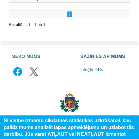
1
Rezultāti : 1 - 1 no 1
SEKO MUMS
SAZINIES AR MUMS
info@niid.lv
Šī vietne izmanto sīkdatnes statistikas uzkrāšanai, kas
palīdz mums analizēt lapas apmeklējumu un uzlabot tās
© 2025 Valsts izglītības attīstības aģentūra, publicētā satura visas tiesības
darbību. Jūs varat ATĻAUT vai NEATĻAUT izmantot
aizsargātas.