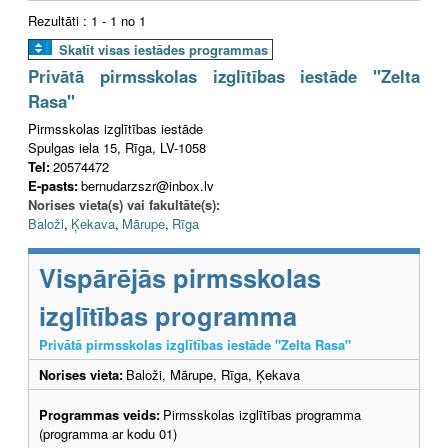
Rezultāti : 1 - 1 no 1
Skatīt visas iestādes programmas
Privātā pirmsskolas izglītības iestāde "Zelta
Rasa"
Pirmsskolas izglītības iestāde
Spulgas iela 15, Rīga, LV-1058
Tel:
20574472
E-pasts:
bernudarzszr@inbox.lv
Norises vieta(s) vai fakultāte(s):
Baloži
,
Ķekava
,
Mārupe
,
Rīga
Vispārējās pirmsskolas
izglītības programma
Privātā pirmsskolas izglītības iestāde "Zelta Rasa"
Norises vieta:
Baloži, Mārupe, Rīga, Ķekava
Programmas veids:
Pirmsskolas izglītības programma
(programma ar kodu 01)