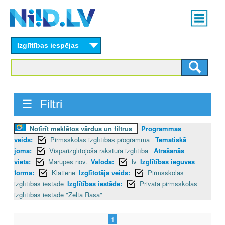
Skip
Main
to
menu
N
main
content
Izglītības iespējas
I
I
D
☰ Filtri
.
Notīrīt meklētos vārdus un filtrus
Programmas
L
veids:
Pirmsskolas izglītības programma
Tematiskā
V
joma:
Vispārizglītojoša rakstura izglītība
Atrašanās
vieta:
Mārupes nov.
Valoda:
lv
Izglītības ieguves
forma:
Klātiene
Izglītotāja veids:
Pirmsskolas
izglītības iestāde
Izglītības iestāde:
Privātā pirmsskolas
izglītības iestāde "Zelta Rasa"
1