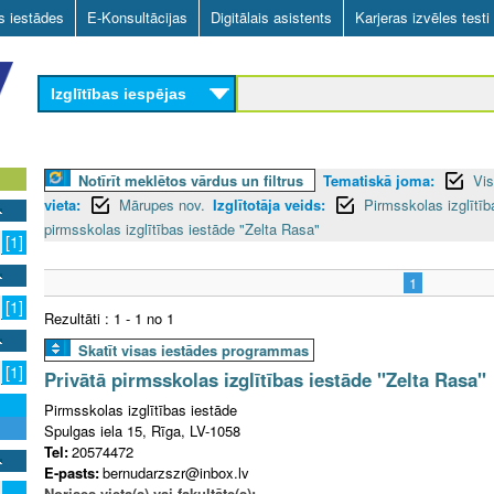
Skip
as iestādes
E-Konsultācijas
Digitālais asistents
Karjeras izvēles testi
to
main
Izglītības iespējas
content
Notīrīt meklētos vārdus un filtrus
Tematiskā joma:
Vis
vieta:
Mārupes nov.
Izglītotāja veids:
Pirmsskolas izglītīb
pirmsskolas izglītības iestāde "Zelta Rasa"
[1]
1
[1]
Rezultāti : 1 - 1 no 1
Skatīt visas iestādes programmas
[1]
Privātā pirmsskolas izglītības iestāde "Zelta Rasa"
Pirmsskolas izglītības iestāde
Spulgas iela 15, Rīga, LV-1058
Tel:
20574472
E-pasts:
bernudarzszr@inbox.lv
Norises vieta(s) vai fakultāte(s):