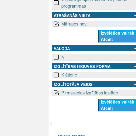
programmas
ATRAŠANĀS VIETA
Mārupes nov.
Izvēlēties vairāk
Atcelt
VALODA
lv
IZGLĪTĪBAS IEGUVES FORMA
Klātiene
IZGLĪTOTĀJA VEIDS
Pirmsskolas izglītības iestāde
Izvēlēties vairāk
Atcelt