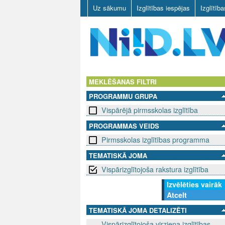
Uz sākumu
Izglītības iespējas
Izglītīb
N
I
MEKLĒŠANAS FILTRI
PROGRAMMU GRUPA
I
Vispārējā pirmsskolas izglītība
D
PROGRAMMAS VEIDS
Pirmsskolas izglītības programma
.
TEMATISKĀ JOMA
L
Vispārizglītojoša rakstura izglītība
V
Izvēlēties vairāk
Atcelt
TEMATISKĀ JOMA DETALIZĒTI
Vispārizglītojoša virziena izglītības