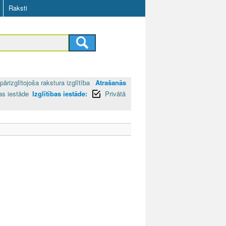
Raksti
pārizglītojoša rakstura izglītība
Atrašanās
as iestāde
Izglītības iestāde:
Privātā