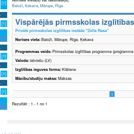
[1]
Baloži
,
Ķekava
,
Mārupe
,
Rīga
Vispārējās pirmsskolas izglītīb
[1]
Privātā pirmsskolas izglītības iestāde "Zelta Rasa"
Norises vieta:
Baloži, Mārupe, Rīga, Ķekava
Programmas veids:
Pirmsskolas izglītības programma (programma 
[1]
Valoda:
latviešu (LV)
Izglītības ieguves forma:
Klātiene
[1]
Mācību/studiju maksa:
Maksas
[1]
1
Rezultāti : 1 - 1 no 1