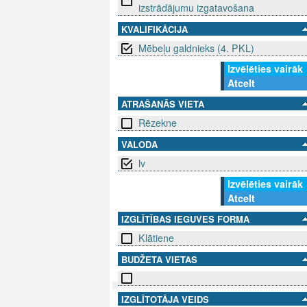
izstrādājumu izgatavošana
KVALIFIKĀCIJA
Mēbeļu galdnieks (4. PKL)
Izvēlēties vairāk
Atcelt
ATRAŠANĀS VIETA
Rēzekne
VALODA
lv
Izvēlēties vairāk
Atcelt
IZGLĪTĪBAS IEGUVES FORMA
Klātiene
BUDŽETA VIETAS
IZGLĪTOTĀJA VEIDS