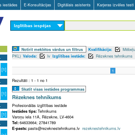
Skip
as iestādes
E-Konsultācijas
Digitālais asistents
Karjeras izvēles testi
to
main
Izglītības iespējas
content
Notīrīt meklētos vārdus un filtrus
Kvalifikācija:
Mēbeļu
PKL)
Valoda:
lv
Izglītības iestāde:
Rēzeknes tehnikums
[1]
1
Rezultāti : 1 - 1 no 1
Skatīt visas iestādes programmas
[1]
Rēzeknes tehnikums
Profesionālās izglītības iestāde
Iestādes tips:
Tehnikums
[1]
Varoņu iela 11A, Rēzekne, LV-4604
Tel:
64633664; 27841789
E-pasts:
pasts@rezeknestehnikums.lv
rezeknestehnikums.lv