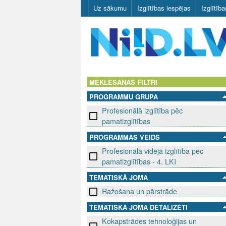
Uz sākumu
Izglītības iespējas
Izglītīb
N
I
MEKLĒŠANAS FILTRI
PROGRAMMU GRUPA
I
Profesionālā izglītība pēc
D
pamatizglītības
PROGRAMMAS VEIDS
.
Profesionālā vidējā izglītība pēc
L
pamatizglītības - 4. LKI
TEMATISKĀ JOMA
V
Ražošana un pārstrāde
TEMATISKĀ JOMA DETALIZĒTI
Kokapstrādes tehnoloģijas un