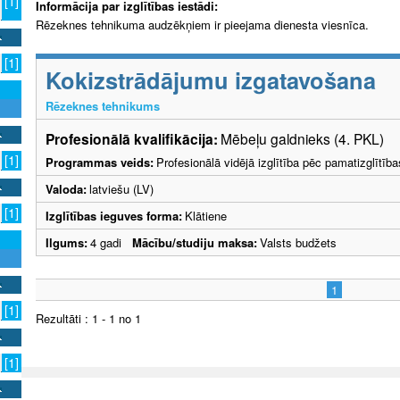
[1]
Informācija par izglītības iestādi:
Rēzeknes tehnikuma audzēkņiem ir pieejama dienesta viesnīca.
[1]
Kokizstrādājumu izgatavošana
Rēzeknes tehnikums
Profesionālā kvalifikācija:
Mēbeļu galdnieks (4. PKL)
[1]
Programmas veids:
Profesionālā vidējā izglītība pēc pamatizglītīb
Valoda:
latviešu (LV)
[1]
Izglītības ieguves forma:
Klātiene
Ilgums:
4 gadi
Mācību/studiju maksa:
Valsts budžets
1
[1]
Rezultāti : 1 - 1 no 1
[1]