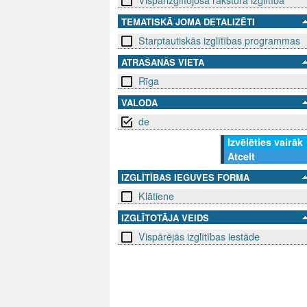
Vispārizglītojoša rakstura izglītība
TEMATISKĀ JOMA DETALIZĒTI
Starptautiskās izglītības programmas
ATRAŠANĀS VIETA
Rīga
VALODA
de
Izvēlēties vairāk
Atcelt
IZGLĪTĪBAS IEGUVES FORMA
Klātiene
IZGLĪTOTĀJA VEIDS
Vispārējās izglītības iestāde