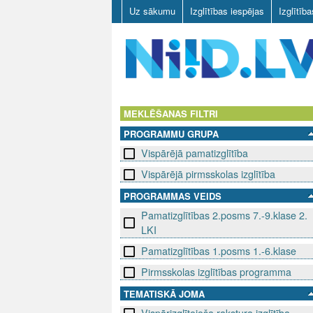
Uz sākumu
Izglītības iespējas
Izglītīb
N
I
MEKLĒŠANAS FILTRI
PROGRAMMU GRUPA
I
Vispārējā pamatizglītība
D
Vispārējā pirmsskolas izglītība
.
PROGRAMMAS VEIDS
Pamatizglītības 2.posms 7.-9.klase 2.
L
LKI
V
Pamatizglītības 1.posms 1.-6.klase
Pirmsskolas izglītības programma
TEMATISKĀ JOMA