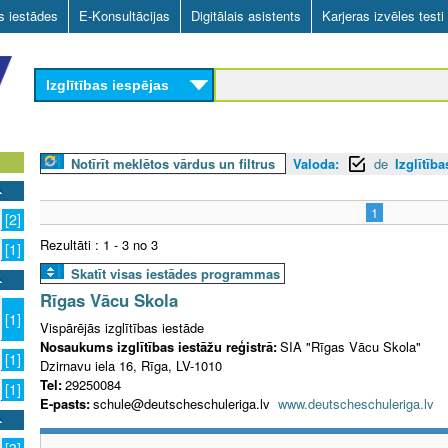
Skip
as iestādes
E-Konsultācijas
Digitālais asistents
Karjeras izvēles testi
to
main
Izglītības iespējas
content
Notīrīt meklētos vārdus un filtrus
Valoda:
de
Izglītība
1
[2]
Rezultāti : 1 - 3 no 3
[1]
Skatīt visas iestādes programmas
Rīgas Vācu Skola
[1]
Vispārējās izglītības iestāde
Nosaukums izglītības iestāžu reģistrā:
SIA "Rīgas Vācu Skola"
[1]
Dzirnavu iela 16, Rīga, LV-1010
Tel:
29250084
[1]
E-pasts:
schule@deutscheschuleriga.lv
www.deutscheschuleriga.lv