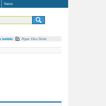
Raksti
s iestāde:
Rīgas Vācu Skola