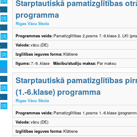
[3]
Starptautiskā pamatizglītības otr
programma
[3]
Rīgas Vācu Skola
Programmas veids:
Pamatizglītības 2.posms 7.-9.klase 2. LKI (pr
[3]
Valoda:
vācu (DE)
Izglītības ieguves forma:
Klātiene
[3]
Ilgums:
7.-9..klase
Mācību/studiju maksa:
Par maksu
Starptautiskā pamatizglītības p
[3]
(1.-6.klase) programma
Rīgas Vācu Skola
[3]
Programmas veids:
Pamatizglītības 1.posms 1.-6.klase (programm
Valoda:
vācu (DE)
Izglītības ieguves forma:
Klātiene