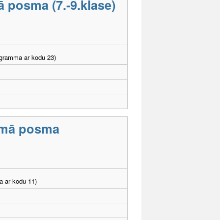
ā posma (7.-9.klase)
ogramma ar kodu 23)
irmā posma
a ar kodu 11)