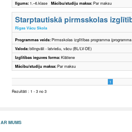
Ilgums:
1.–6.klase
Mācību/studiju maksa:
Par maksu
Starptautiskā pirmsskolas izglī
Rīgas Vācu Skola
Programmas veids:
Pirmsskolas izglītības programma (programma 
Valoda:
bilingvāli - latviešu, vācu (BL/LV-DE)
Izglītības ieguves forma:
Klātiene
Mācību/studiju maksa:
Par maksu
1
Rezultāti : 1 - 3 no 3
S AR MUMS