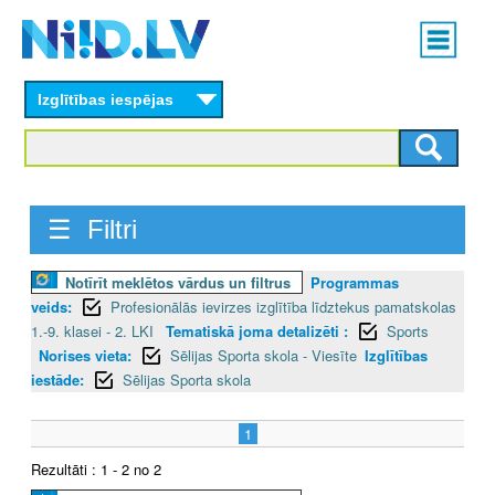
Skip
Main
to
menu
N
main
content
Izglītības iespējas
I
I
D
☰ Filtri
.
Notīrīt meklētos vārdus un filtrus
Programmas
L
veids:
Profesionālās ievirzes izglītība līdztekus pamatskolas
V
1.-9. klasei - 2. LKI
Tematiskā joma detalizēti :
Sports
Norises vieta:
Sēlijas Sporta skola - Viesīte
Izglītības
iestāde:
Sēlijas Sporta skola
1
Rezultāti : 1 - 2 no 2