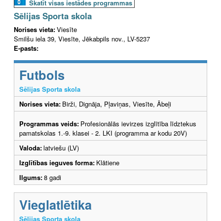
Skatīt visas iestādes programmas
Sēlijas Sporta skola
Norises vieta:
Viesīte
Smilšu iela 39, Viesīte, Jēkabpils nov., LV-5237
E-pasts:
Futbols
Sēlijas Sporta skola
Norises vieta:
Birži, Dignāja, Pļaviņas, Viesīte, Ābeļi
Programmas veids:
Profesionālās ievirzes izglītība līdztekus
pamatskolas 1.-9. klasei - 2. LKI (programma ar kodu 20V)
Valoda:
latviešu (LV)
Izglītības ieguves forma:
Klātiene
Ilgums:
8 gadi
Vieglatlētika
Sēlijas Sporta skola