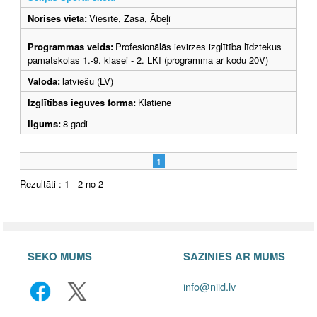
Norises vieta:
Viesīte, Zasa, Ābeļi
Programmas veids:
Profesionālās ievirzes izglītība līdztekus
pamatskolas 1.-9. klasei - 2. LKI (programma ar kodu 20V)
Valoda:
latviešu (LV)
Izglītības ieguves forma:
Klātiene
Ilgums:
8 gadi
1
Rezultāti : 1 - 2 no 2
SEKO MUMS
SAZINIES AR MUMS
info@niid.lv