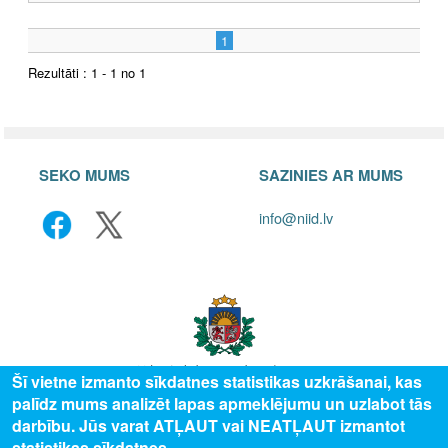
1
Rezultāti : 1 - 1 no 1
SEKO MUMS
SAZINIES AR MUMS
info@niid.lv
Šī vietne izmanto sīkdatnes statistikas uzkrāšanai, kas
palīdz mums analizēt lapas apmeklējumu un uzlabot tās
© 2025 Valsts izglītības attīstības aģentūra, publicētā satura visas tiesības
darbību. Jūs varat ATĻAUT vai NEATĻAUT izmantot
aizsargātas.
statistikas sīkdatnes.