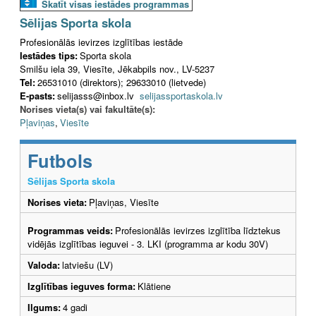
Skatīt visas iestādes programmas
Sēlijas Sporta skola
Profesionālās ievirzes izglītības iestāde
Iestādes tips:
Sporta skola
Smilšu iela 39, Viesīte, Jēkabpils nov., LV-5237
Tel:
26531010 (direktors); 29633010 (lietvede)
E-pasts:
selijasss@inbox.lv
selijassportaskola.lv
Norises vieta(s) vai fakultāte(s):
Pļaviņas
,
Viesīte
Futbols
Sēlijas Sporta skola
Norises vieta:
Pļaviņas, Viesīte
Programmas veids:
Profesionālās ievirzes izglītība līdztekus
vidējās izglītības ieguvei - 3. LKI (programma ar kodu 30V)
Valoda:
latviešu (LV)
Izglītības ieguves forma:
Klātiene
Ilgums:
4 gadi