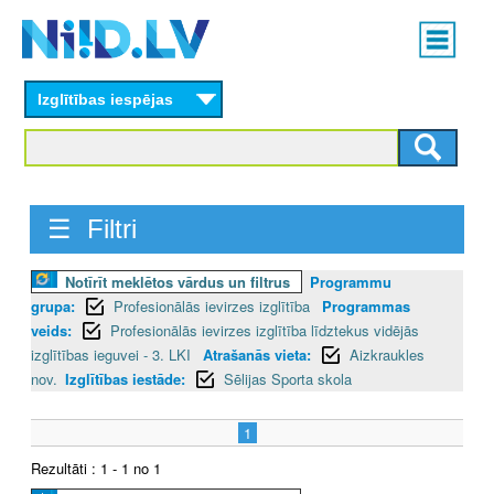
Skip
Main
to
menu
N
main
content
Izglītības iespējas
I
I
D
☰ Filtri
.
Notīrīt meklētos vārdus un filtrus
Programmu
L
grupa:
Profesionālās ievirzes izglītība
Programmas
V
veids:
Profesionālās ievirzes izglītība līdztekus vidējās
izglītības ieguvei - 3. LKI
Atrašanās vieta:
Aizkraukles
nov.
Izglītības iestāde:
Sēlijas Sporta skola
1
Rezultāti : 1 - 1 no 1