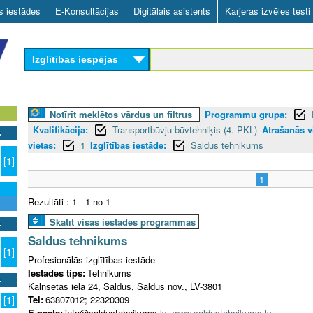
Skip
as iestādes
E-Konsultācijas
Digitālais asistents
Karjeras izvēles testi
to
main
Izglītības iespējas
content
Notīrīt meklētos vārdus un filtrus
Programmu grupa:
Kvalifikācija:
Transportbūvju būvtehniķis (4. PKL)
Atrašanās v
vietas:
1
Izglītības iestāde:
Saldus tehnikums
[1]
1
Rezultāti : 1 - 1 no 1
Skatīt visas iestādes programmas
Saldus tehnikums
[1]
Profesionālās izglītības iestāde
Iestādes tips:
Tehnikums
Kalnsētas iela 24, Saldus, Saldus nov., LV-3801
Tel:
63807012; 22320309
[1]
E-pasts:
info@saldustehnikums.lv
www.saldustehnikums.lv