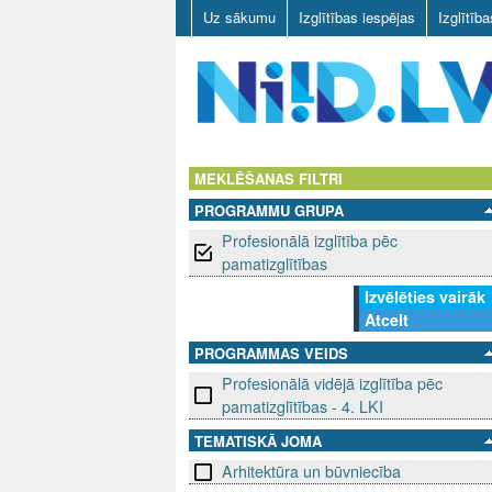
Uz sākumu
Izglītības iespējas
Izglītīb
N
I
MEKLĒŠANAS FILTRI
PROGRAMMU GRUPA
I
Profesionālā izglītība pēc
D
pamatizglītības
Izvēlēties vairāk
.
Atcelt
L
PROGRAMMAS VEIDS
Profesionālā vidējā izglītība pēc
V
pamatizglītības - 4. LKI
TEMATISKĀ JOMA
Arhitektūra un būvniecība