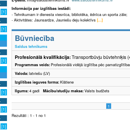
Informācija par izglītības iestādi:
[1]
- Tehnikumam ir dienesta viesnīca, bibliotēka, ēdnīca un sporta zāle;
- Aktivitātes: Jaunsardze, Jauniešu deju kolektīvs
[...]
[1]
Būvniecība
Saldus tehnikums
Profesionālā kvalifikācija:
Transportbūvju būvtehniķis (
[1]
Programmas veids:
Profesionālā vidējā izglītība pēc pamatizglītīb
Valoda:
latviešu (LV)
Izglītības ieguves forma:
Klātiene
Ilgums:
4 gadi
Mācību/studiju maksa:
Valsts budžets
[1]
1
[1]
Rezultāti : 1 - 1 no 1
[1]