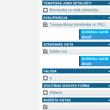
TEMATISKĀ JOMA DETALIZĒTI
Būvniecība un civilā celtniecība
KVALIFIKĀCIJA
Transportbūvju būvtehniķis (4. PKL)
Izvēlēties vairāk
Atcelt
ATRAŠANĀS VIETA
Saldus nov.
Izvēlēties vairāk
Atcelt
VALODA
lv
IZGLĪTĪBAS IEGUVES FORMA
Klātiene
BUDŽETA VIETAS