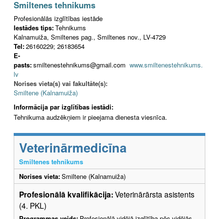
Smiltenes tehnikums
Profesionālās izglītības iestāde
Iestādes tips:
Tehnikums
Kalnamuiža, Smiltenes pag., Smiltenes nov., LV-4729
Tel:
26160229; 26183654
E-
pasts:
smiltenestehnikums@gmail.com
www.smiltenestehnikums.
lv
Norises vieta(s) vai fakultāte(s):
Smiltene (Kalnamuiža)
Informācija par izglītības iestādi:
Tehnikuma audzēkņiem ir pieejama dienesta viesnīca.
Veterinārmedicīna
Smiltenes tehnikums
Norises vieta:
Smiltene (Kalnamuiža)
Profesionālā kvalifikācija:
Veterinārārsta asistents
(4. PKL)
Programmas veids:
Profesionālā vidējā izglītība pēc vidējās