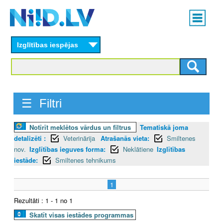
Skip
Main
to
menu
N
main
content
Izglītības iespējas
I
I
D
☰ Filtri
.
Notīrīt meklētos vārdus un filtrus
Tematiskā joma
L
detalizēti :
Veterinārija
Atrašanās vieta:
Smiltenes
V
nov.
Izglītības ieguves forma:
Neklātiene
Izglītības
iestāde:
Smiltenes tehnikums
1
Rezultāti : 1 - 1 no 1
Skatīt visas iestādes programmas