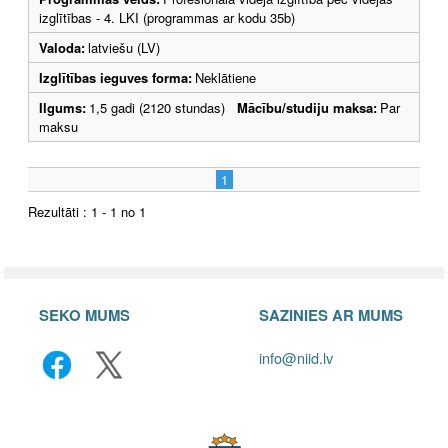
izglītības - 4. LKI (programmas ar kodu 35b)
Valoda:
latviešu (LV)
Izglītības ieguves forma:
Neklātiene
Ilgums:
1,5 gadi (2120 stundas)
Mācību/studiju maksa:
Par
maksu
1
Rezultāti : 1 - 1 no 1
SEKO MUMS
SAZINIES AR MUMS
info@niid.lv