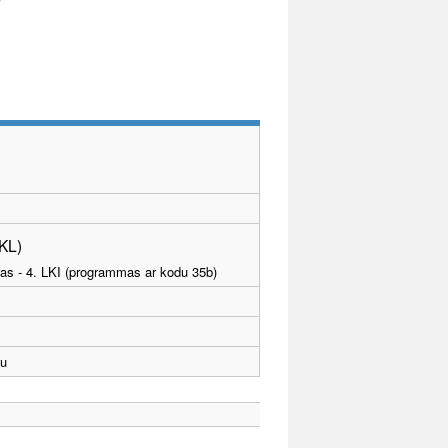
PKL)
tības - 4. LKI (programmas ar kodu 35b)
u