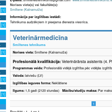
Norises vieta(s) vai fakultāte(s):
Smiltene (Kalnamuiža)
[1]
Informācija par izglītības iestādi:
Tehnikuma audzēkņiem ir pieejama dienesta viesnīca.
[1]
Veterinārmedicīna
Smiltenes tehnikums
[1]
Norises vieta:
Smiltene (Kalnamuiža)
Profesionālā kvalifikācija:
Veterinārārsta asistents (4. 
Programmas veids:
Profesionālā vidējā izglītība pēc vidējās izglī
Valoda:
latviešu (LV)
[1]
Izglītības ieguves forma:
Neklātiene
Ilgums:
1,5 gadi (2120 stundas)
Mācību/studiju maksa:
Par maks
[1]
1
Rezultāti : 1 - 1 no 1