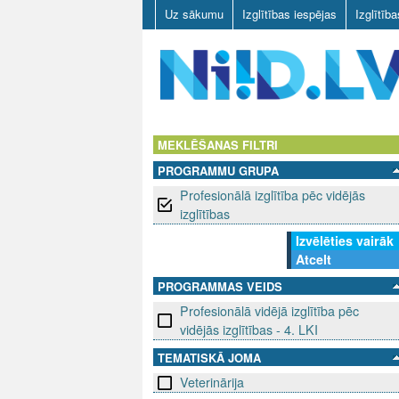
Uz sākumu
Izglītības iespējas
Izglītīb
N
I
MEKLĒŠANAS FILTRI
PROGRAMMU GRUPA
I
Profesionālā izglītība pēc vidējās
D
izglītības
Izvēlēties vairāk
.
Atcelt
L
PROGRAMMAS VEIDS
Profesionālā vidējā izglītība pēc
V
vidējās izglītības - 4. LKI
TEMATISKĀ JOMA
Veterinārija