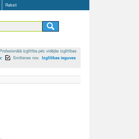
Raksti
Profesionālā izglītība pēc vidējās izglītības
a:
Smiltenes nov.
Izglītības ieguves
s
v