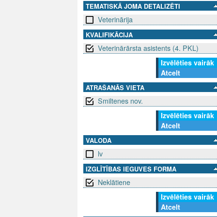
TEMATISKĀ JOMA DETALIZĒTI
Veterinārija
KVALIFIKĀCIJA
Veterinārārsta asistents (4. PKL)
Izvēlēties vairāk
Atcelt
ATRAŠANĀS VIETA
Smiltenes nov.
Izvēlēties vairāk
Atcelt
VALODA
lv
IZGLĪTĪBAS IEGUVES FORMA
Neklātiene
Izvēlēties vairāk
Atcelt