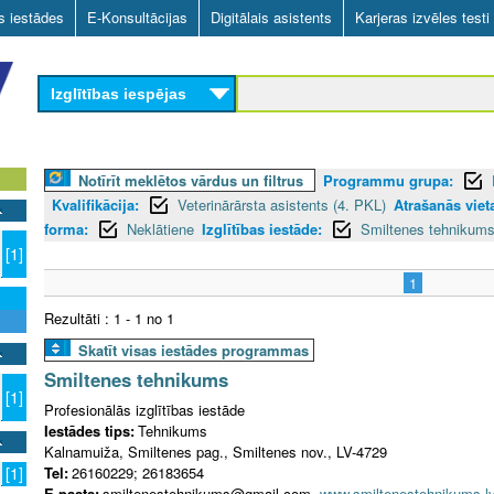
Skip
as iestādes
E-Konsultācijas
Digitālais asistents
Karjeras izvēles testi
to
main
Izglītības iespējas
content
Notīrīt meklētos vārdus un filtrus
Programmu grupa:
Kvalifikācija:
Veterinārārsta asistents (4. PKL)
Atrašanās viet
forma:
Neklātiene
Izglītības iestāde:
Smiltenes tehnikum
[1]
1
Rezultāti : 1 - 1 no 1
Skatīt visas iestādes programmas
Smiltenes tehnikums
[1]
Profesionālās izglītības iestāde
Iestādes tips:
Tehnikums
Kalnamuiža, Smiltenes pag., Smiltenes nov., LV-4729
Tel:
26160229; 26183654
[1]
E-pasts:
smiltenestehnikums@gmail.com
www.smiltenestehnikums.l