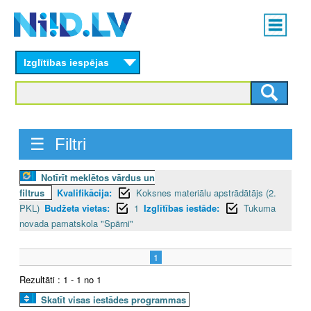
Skip
Main
to
menu
N
main
content
Izglītības iespējas
I
I
D
☰ Filtri
.
Notīrīt meklētos vārdus un
L
filtrus
Kvalifikācija:
Koksnes materiālu apstrādātājs (2.
V
PKL)
Budžeta vietas:
1
Izglītības iestāde:
Tukuma
novada pamatskola "Spārni"
1
Rezultāti : 1 - 1 no 1
Skatīt visas iestādes programmas