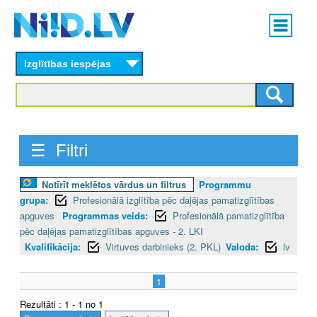
Skip
Main
to
menu
N
main
content
Izglītības iespējas
I
I
D
☰ Filtri
.
L
Notīrīt meklētos vārdus un filtrus
Programmu
grupa:
Profesionālā izglītība pēc daļējas pamatizglītības
V
apguves
Programmas veids:
Profesionālā pamatizglītība
pēc daļējas pamatizglītības apguves - 2. LKI
Kvalifikācija:
Virtuves darbinieks (2. PKL)
Valoda:
lv
1
Rezultāti : 1 - 1 no 1