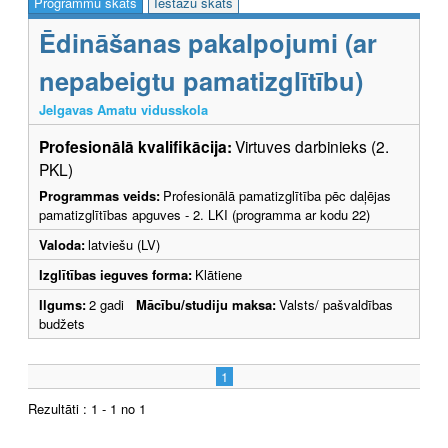
Programmu skats
Iestāžu skats
Ēdināšanas pakalpojumi (ar
nepabeigtu pamatizglītību)
Jelgavas Amatu vidusskola
Profesionālā kvalifikācija:
Virtuves darbinieks (2.
PKL)
Programmas veids:
Profesionālā pamatizglītība pēc daļējas
pamatizglītības apguves - 2. LKI (programma ar kodu 22)
Valoda:
latviešu (LV)
Izglītības ieguves forma:
Klātiene
Ilgums:
2 gadi
Mācību/studiju maksa:
Valsts/ pašvaldības
budžets
1
Rezultāti : 1 - 1 no 1