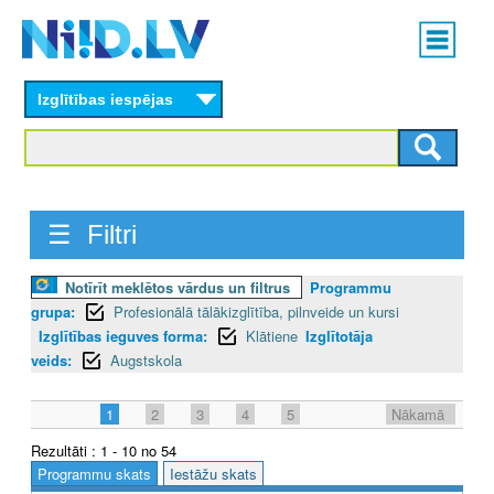
Skip
Main
to
menu
N
main
content
Izglītības iespējas
I
I
D
☰ Filtri
.
L
Notīrīt meklētos vārdus un filtrus
Programmu
grupa:
Profesionālā tālākizglītība, pilnveide un kursi
V
Izglītības ieguves forma:
Klātiene
Izglītotāja
veids:
Augstskola
1
2
3
4
5
Nākamā
Rezultāti : 1 - 10 no 54
Programmu skats
Iestāžu skats