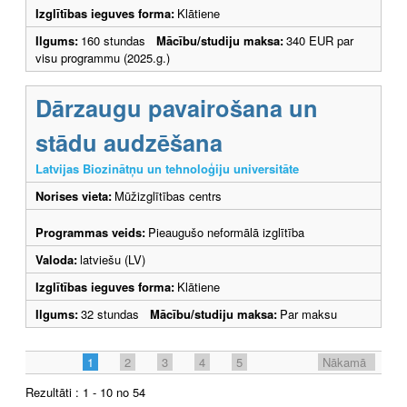
Izglītības ieguves forma:
Klātiene
Ilgums:
160 stundas
Mācību/studiju maksa:
340 EUR par
visu programmu (2025.g.)
Dārzaugu pavairošana un
stādu audzēšana
Latvijas Biozinātņu un tehnoloģiju universitāte
Norises vieta:
Mūžizglītības centrs
Programmas veids:
Pieaugušo neformālā izglītība
Valoda:
latviešu (LV)
Izglītības ieguves forma:
Klātiene
Ilgums:
32 stundas
Mācību/studiju maksa:
Par maksu
1
2
3
4
5
Nākamā
Rezultāti : 1 - 10 no 54