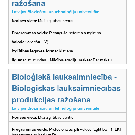
ražošana
Latvijas Biozinātņu un tehnoloģiju universitāte
Norises vieta:
Mūžizglītības centrs
Programmas veids:
Pieaugušo neformālā izglītība
Valoda:
latviešu (LV)
Izglītības ieguves forma:
Klātiene
Ilgums:
32 stundas
Mācību/studiju maksa:
Par maksu
Bioloģiskā lauksaimniecība -
Bioloģiskās lauksaimniecības
produkcijas ražošana
Latvijas Biozinātņu un tehnoloģiju universitāte
Norises vieta:
Mūžizglītības centrs
Programmas veids:
Profesionālās pilnveides izglītība - 4. LKI
(programma ar kodu 30P)