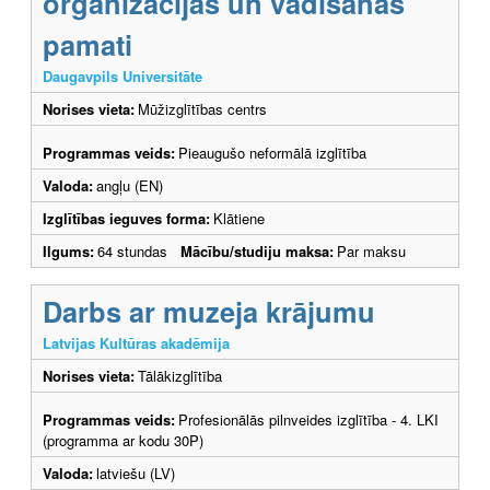
organizācijas un vadīšanas
pamati
Daugavpils Universitāte
Norises vieta:
Mūžizglītības centrs
Programmas veids:
Pieaugušo neformālā izglītība
Valoda:
angļu (EN)
Izglītības ieguves forma:
Klātiene
Ilgums:
64 stundas
Mācību/studiju maksa:
Par maksu
Darbs ar muzeja krājumu
Latvijas Kultūras akadēmija
Norises vieta:
Tālākizglītība
Programmas veids:
Profesionālās pilnveides izglītība - 4. LKI
(programma ar kodu 30P)
Valoda:
latviešu (LV)