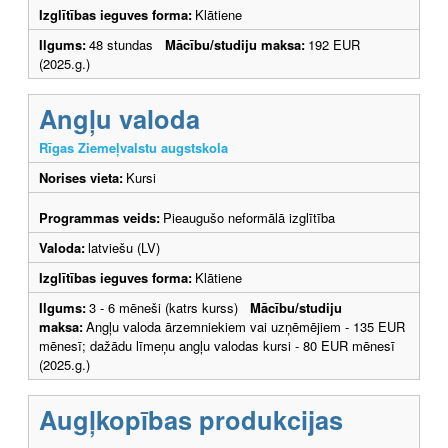
Izglītības ieguves forma:
Klātiene
Ilgums:
48 stundas
Mācību/studiju maksa:
192 EUR
(2025.g.)
Angļu valoda
Rīgas Ziemeļvalstu augstskola
Norises vieta:
Kursi
Programmas veids:
Pieaugušo neformālā izglītība
Valoda:
latviešu (LV)
Izglītības ieguves forma:
Klātiene
Ilgums:
3 - 6 mēneši (katrs kurss)
Mācību/studiju
maksa:
Angļu valoda ārzemniekiem vai uzņēmējiem - 135 EUR
mēnesī; dažādu līmeņu angļu valodas kursi - 80 EUR mēnesī
(2025.g.)
Augļkopības produkcijas