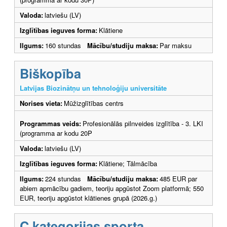
Valoda:
latviešu (LV)
Izglītības ieguves forma:
Klātiene
Ilgums:
160 stundas
Mācību/studiju maksa:
Par maksu
Biškopība
Latvijas Biozinātņu un tehnoloģiju universitāte
Norises vieta:
Mūžizglītības centrs
Programmas veids:
Profesionālās pilnveides izglītība - 3. LKI
(programma ar kodu 20P
Valoda:
latviešu (LV)
Izglītības ieguves forma:
Klātiene; Tālmācība
Ilgums:
224 stundas
Mācību/studiju maksa:
485 EUR par
abiem apmācību gadiem, teoriju apgūstot Zoom platformā; 550
EUR, teoriju apgūstot klātienes grupā (2026.g.)
C kategorijas sporta