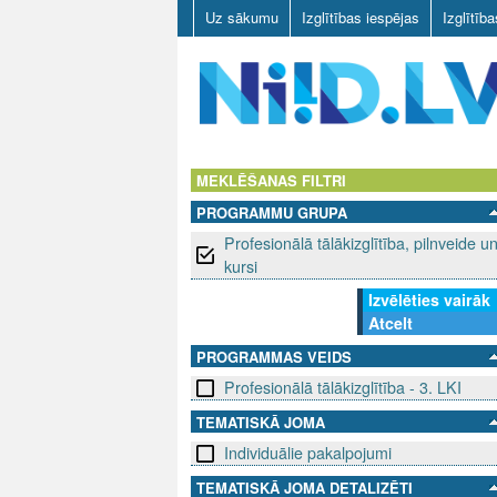
Uz sākumu
Izglītības iespējas
Izglītīb
N
I
MEKLĒŠANAS FILTRI
PROGRAMMU GRUPA
I
Profesionālā tālākizglītība, pilnveide u
D
kursi
Izvēlēties vairāk
.
Atcelt
L
PROGRAMMAS VEIDS
Profesionālā tālākizglītība - 3. LKI
V
TEMATISKĀ JOMA
Individuālie pakalpojumi
TEMATISKĀ JOMA DETALIZĒTI