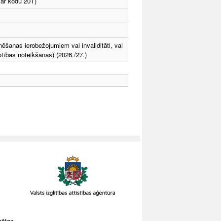
 ar kodu 20T)
nēšanas ierobežojumiem vai invaliditāti, vai
otības noteikšanas) (2026./27.)
gātas.