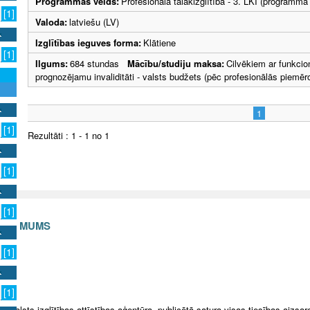
Programmas veids:
Profesionālā tālākizglītība - 3. LKI (programma
[1]
Valoda:
latviešu (LV)
Izglītības ieguves forma:
Klātiene
[1]
Ilgums:
684 stundas
Mācību/studiju maksa:
Cilvēkiem ar funkcio
prognozējamu invaliditāti - valsts budžets (pēc profesionālās piemēr
1
[1]
Rezultāti : 1 - 1 no 1
[1]
[1]
S AR MUMS
[1]
v
[1]
5 Valsts izglītības attīstības aģentūra, publicētā satura visas tiesības aizsar