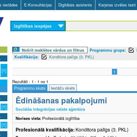
Skip
as iestādes
E-Konsultācijas
Digitālais asistents
Karjeras izvēles testi
to
main
Izglītības iespējas
content
Notīrīt meklētos vārdus un filtrus
Programmu grupa:
Kvalifikācija:
Konditora palīgs (3. PKL)
n
[1]
1
Rezultāti : 1 - 1 no 1
Programmu skats
Iestāžu skats
Ēdināšanas pakalpojumi
[1]
Sociālās integrācijas valsts aģentūra
Norises vieta:
Profesionālā izglītība
[1]
Profesionālā kvalifikācija:
Konditora palīgs (3. PKL)