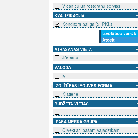
Viesnīcu un restorānu serviss
KVALIFIKĀCIJA
Konditora palīgs (3. PKL)
Izvēlēties vairāk
Atcelt
ATRAŠANĀS VIETA
Jūrmala
VALODA
lv
IZGLĪTĪBAS IEGUVES FORMA
Klātiene
SEKO MUMS
SAZINIE
BUDŽETA VIETAS
info@niid.l
ĪPAŠĀ MĒRĶA GRUPA
Cilvēki ar īpašām vajadzībām
© 202