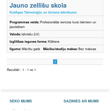
Jauno zellīšu skola
Kuldīgas Tehnoloģiju un tūrisma tehnikums
Programmas veids:
Profesionālās ievirzes kursi bērniem un
jauniešiem
Valoda:
latviešu (LV)
Izglītības ieguves forma:
Klātiene
Ilgums:
Mācību gads
Mācību/studiju maksa:
Bez maksas
1
Rezultāti : 1 - 1 no 1
SEKO MUMS
SAZINIES AR MUMS