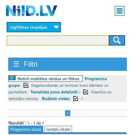
Skip
Main
to
menu
N
main
content
Izglītības iespējas
I
I
D
☰ Filtri
.
L
Notīrīt meklētos vārdus un filtrus
Programmu
grupa:
Sagatavošanās un ievirzes kursi bērniem un
V
jauniešiem
Tematiskā joma detalizēti :
Viesnīcu un
restorānu serviss
Budžeta vietas:
1
1
Rezultāti : 1 - 1 no 1
Programmu skats
Iestāžu skats