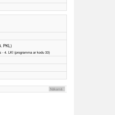
4. PKL)
as - 4. LKI (programma ar kodu 33)
Nākamā