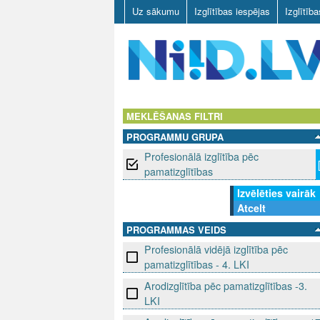
Uz sākumu
Izglītības iespējas
Izglītīb
N
I
MEKLĒŠANAS FILTRI
PROGRAMMU GRUPA
I
Profesionālā izglītība pēc
D
pamatizglītības
Izvēlēties vairāk
.
Atcelt
L
PROGRAMMAS VEIDS
Profesionālā vidējā izglītība pēc
V
pamatizglītības - 4. LKI
Arodizglītība pēc pamatizglītības -3.
LKI