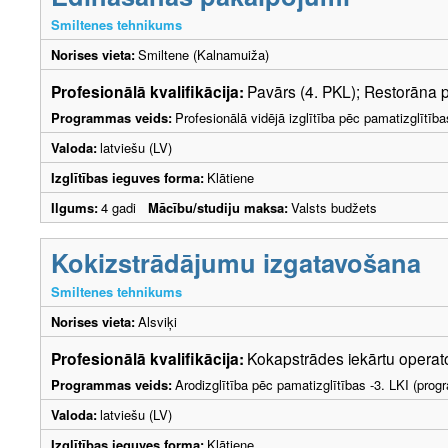
Smiltenes tehnikums
Norises vieta:
Smiltene (Kalnamuiža)
Profesionālā kvalifikācija:
Pavārs (4. PKL); Restorāna 
Programmas veids:
Profesionālā vidējā izglītība pēc pamatizglītīb
Valoda:
latviešu (LV)
Izglītības ieguves forma:
Klātiene
Ilgums:
4 gadi
Mācību/studiju maksa:
Valsts budžets
Kokizstrādājumu izgatavošana
Smiltenes tehnikums
Norises vieta:
Alsviķi
Profesionālā kvalifikācija:
Kokapstrādes iekārtu operato
Programmas veids:
Arodizglītība pēc pamatizglītības -3. LKI (pro
Valoda:
latviešu (LV)
Izglītības ieguves forma:
Klātiene