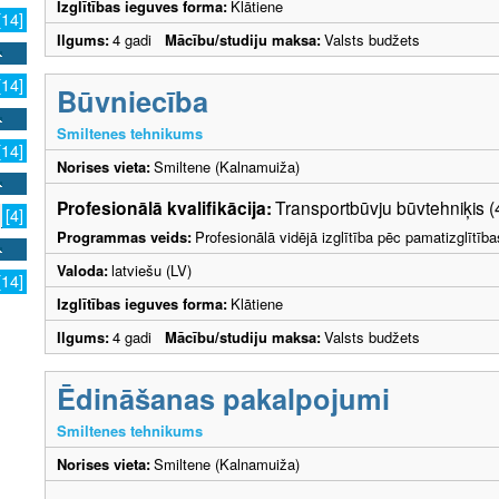
Izglītības ieguves forma:
Klātiene
[14]
Ilgums:
4 gadi
Mācību/studiju maksa:
Valsts budžets
[14]
Būvniecība
Smiltenes tehnikums
[14]
Norises vieta:
Smiltene (Kalnamuiža)
Profesionālā kvalifikācija:
Transportbūvju būvtehniķis (
[4]
Programmas veids:
Profesionālā vidējā izglītība pēc pamatizglītīb
Valoda:
latviešu (LV)
[14]
Izglītības ieguves forma:
Klātiene
Ilgums:
4 gadi
Mācību/studiju maksa:
Valsts budžets
Ēdināšanas pakalpojumi
Smiltenes tehnikums
Norises vieta:
Smiltene (Kalnamuiža)