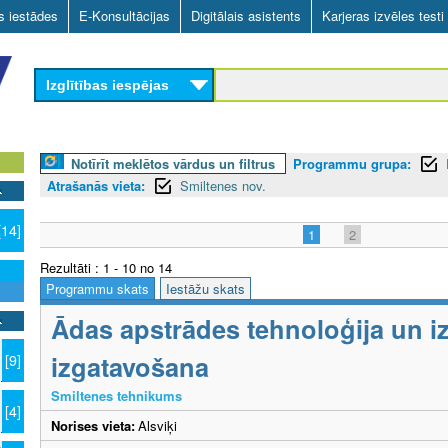
Skip
as iestādes
E-Konsultācijas
Digitālais asistents
Karjeras izvēles testi
to
main
Izglītības iespējas
content
Notīrīt meklētos vārdus un filtrus
Programmu grupa:
Atrašanās vieta:
Smiltenes nov.
[14]
1
2
Rezultāti : 1 - 10 no 14
Programmu skats
Iestāžu skats
Ādas apstrādes tehnoloģija un i
izgatavošana
[9]
Smiltenes tehnikums
[4]
Norises vieta:
Alsviķi