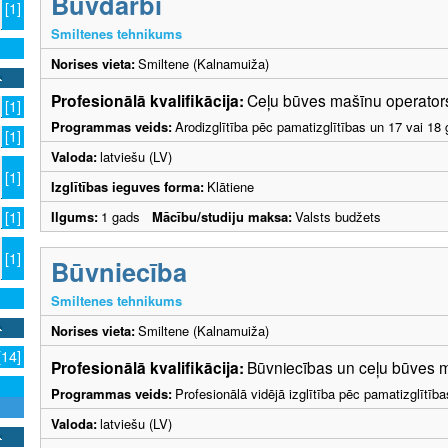
Būvdarbi
[1]
Smiltenes tehnikums
Norises vieta:
Smiltene (Kalnamuiža)
Profesionālā kvalifikācija:
Ceļu būves mašīnu operators
[1]
Programmas veids:
Arodizglītība pēc pamatizglītības un 17 vai 18 
[1]
Valoda:
latviešu (LV)
[1]
Izglītības ieguves forma:
Klātiene
Ilgums:
1 gads
Mācību/studiju maksa:
Valsts budžets
[1]
[1]
Būvniecība
Smiltenes tehnikums
Norises vieta:
Smiltene (Kalnamuiža)
[14]
Profesionālā kvalifikācija:
Būvniecības un ceļu būves m
Programmas veids:
Profesionālā vidējā izglītība pēc pamatizglītīb
Valoda:
latviešu (LV)