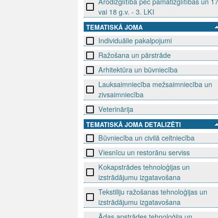
Arodizglītība pēc pamatizglītības un 1
vai 18 g.v. - 3. LKI
TEMATISKĀ JOMA
Individuālie pakalpojumi
Ražošana un pārstrāde
Arhitektūra un būvniecība
Lauksaimniecība mežsaimniecība un
zivsaimniecība
Veterinārija
TEMATISKĀ JOMA DETALIZĒTI
Būvniecība un civilā celtniecība
Viesnīcu un restorānu serviss
Kokapstrādes tehnoloģijas un
izstrādājumu izgatavošana
Tekstiliju ražošanas tehnoloģijas un
izstrādājumu izgatavošana
Ādas apstrādes tehnoloģija un