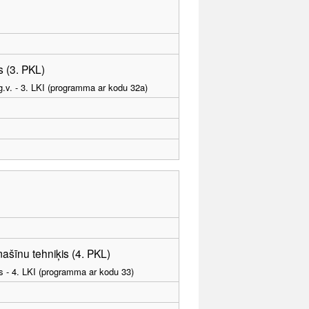
 (3. PKL)
g.v. - 3. LKI (programma ar kodu 32a)
ašīnu tehniķis (4. PKL)
as - 4. LKI (programma ar kodu 33)