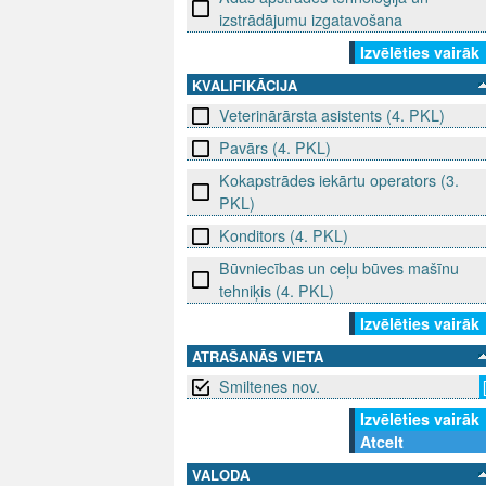
izstrādājumu izgatavošana
Izvēlēties vairāk
KVALIFIKĀCIJA
Veterinārārsta asistents (4. PKL)
Pavārs (4. PKL)
Kokapstrādes iekārtu operators (3.
PKL)
Konditors (4. PKL)
Būvniecības un ceļu būves mašīnu
tehniķis (4. PKL)
Izvēlēties vairāk
ATRAŠANĀS VIETA
Smiltenes nov.
Izvēlēties vairāk
Atcelt
VALODA