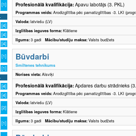
7
Profesionālā kvalifikācija:
Apavu labotājs (3. PKL)
[1]
Programmas veids:
Arodizglītība pēc pamatizglītības -3. LKI (pro
Valoda:
latviešu (LV)
[4]
Izglītības ieguves forma:
Klātiene
[4]
Ilgums:
3 gadi
Mācību/studiju maksa:
Valsts budžets
[4]
Būvdarbi
[1]
Smiltenes tehnikums
[1]
Norises vieta:
Alsviķi
Profesionālā kvalifikācija:
Apdares darbu strādnieks (3
[4]
Programmas veids:
Arodizglītība pēc pamatizglītības -3. LKI (pro
[4]
Valoda:
latviešu (LV)
[2]
Izglītības ieguves forma:
Klātiene
Ilgums:
3 gadi
Mācību/studiju maksa:
Valsts budžets
[1]