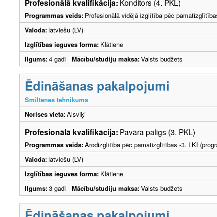
Profesionālā kvalifikācija:
Konditors (4. PKL)
Programmas veids:
Profesionālā vidējā izglītība pēc pamatizglītīb
Valoda:
latviešu (LV)
Izglītības ieguves forma:
Klātiene
Ilgums:
4 gadi
Mācību/studiju maksa:
Valsts budžets
Ēdināšanas pakalpojumi
Smiltenes tehnikums
Norises vieta:
Alsviķi
Profesionālā kvalifikācija:
Pavāra palīgs (3. PKL)
Programmas veids:
Arodizglītība pēc pamatizglītības -3. LKI (pro
Valoda:
latviešu (LV)
Izglītības ieguves forma:
Klātiene
Ilgums:
3 gadi
Mācību/studiju maksa:
Valsts budžets
Ēdināšanas pakalpojumi