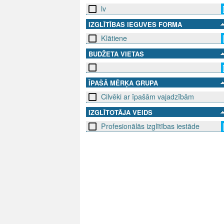
lv
IZGLĪTĪBAS IEGUVES FORMA
Klātiene
BUDŽETA VIETAS
ĪPAŠĀ MĒRĶA GRUPA
Cilvēki ar īpašām vajadzībām
IZGLĪTOTĀJA VEIDS
Profesionālās izglītības iestāde