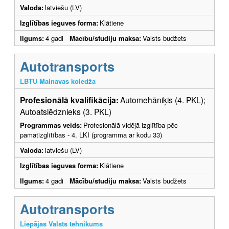
Valoda:
latviešu (LV)
Izglītības ieguves forma:
Klātiene
Ilgums:
4 gadi
Mācību/studiju maksa:
Valsts budžets
Autotransports
LBTU Malnavas koledža
Profesionālā kvalifikācija:
Automehāniķis (4. PKL);
Autoatslēdznieks (3. PKL)
Programmas veids:
Profesionālā vidējā izglītība pēc
pamatizglītības - 4. LKI (programma ar kodu 33)
Valoda:
latviešu (LV)
Izglītības ieguves forma:
Klātiene
Ilgums:
4 gadi
Mācību/studiju maksa:
Valsts budžets
Autotransports
Liepājas Valsts tehnikums