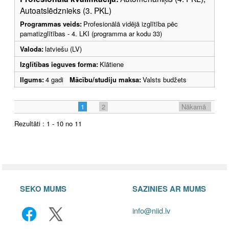
Autoatslēdznieks (3. PKL)
Programmas veids:
Profesionālā vidējā izglītība pēc
pamatizglītības - 4. LKI (programma ar kodu 33)
Valoda:
latviešu (LV)
Izglītības ieguves forma:
Klātiene
Ilgums:
4 gadi
Mācību/studiju maksa:
Valsts budžets
1
2
Nākamā
Rezultāti : 1 - 10 no 11
SEKO MUMS
SAZINIES AR MUMS
info@niid.lv