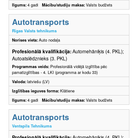
Ilgums:
4 gadi
Mācību/studiju maksa:
Valsts budžets
Autotransports
Rīgas Valsts tehnikums
Norises vieta:
Auto nodaļa
Profesionālā kvalifikācija:
Automehāniķis (4. PKL);
Autoatslēdznieks (3. PKL)
Programmas veids:
Profesionālā vidējā izglītība pēc
pamatizglītības - 4. LKI (programma ar kodu 33)
Valoda:
latviešu (LV)
Izglītības ieguves forma:
Klātiene
Ilgums:
4 gadi
Mācību/studiju maksa:
Valsts budžets
Autotransports
Ventspils Tehnikums
Profesionālā kvalifikācija:
Automehāniķis (4. PKL);