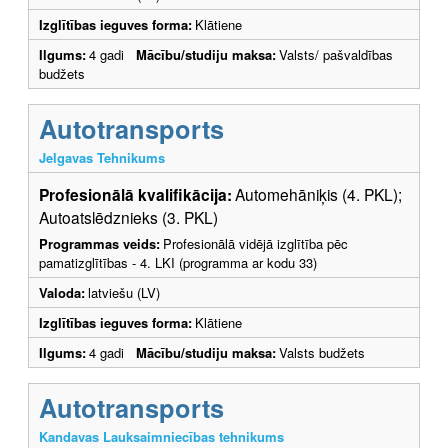
Izglītības ieguves forma:
Klātiene
Ilgums:
4 gadi
Mācību/studiju maksa:
Valsts/ pašvaldības
budžets
Autotransports
Jelgavas Tehnikums
Profesionālā kvalifikācija:
Automehāniķis (4. PKL);
Autoatslēdznieks (3. PKL)
Programmas veids:
Profesionālā vidējā izglītība pēc
pamatizglītības - 4. LKI (programma ar kodu 33)
Valoda:
latviešu (LV)
Izglītības ieguves forma:
Klātiene
Ilgums:
4 gadi
Mācību/studiju maksa:
Valsts budžets
Autotransports
Kandavas Lauksaimniecības tehnikums