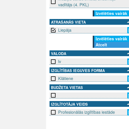
vadītājs (4. PKL)
Izvēlēties vairāk
ATRAŠANĀS VIETA
Liepāja
Izvēlēties vairāk
Atcelt
VALODA
lv
IZGLĪTĪBAS IEGUVES FORMA
Klātiene
BUDŽETA VIETAS
IZGLĪTOTĀJA VEIDS
Profesionālās izglītības iestāde