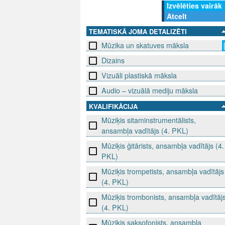
Izvēlēties vairāk
Atcelt
TEMATISKĀ JOMA DETALIZĒTI
Mūzika un skatuves māksla
Dizains
Vizuāli plastiskā māksla
Audio – vizuālā mediju māksla
KVALIFIKĀCIJA
Mūziķis sitaminstrumentālists,
ansambļa vadītājs (4. PKL)
Mūziķis ģitārists, ansambļa vadītājs (4.
PKL)
Mūziķis trompetists, ansambļa vadītājs
(4. PKL)
Mūziķis trombonists, ansambļa vadītāj
(4. PKL)
Mūziķis saksofonists, ansambļa