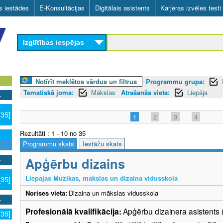
Skip
as iestādes
E-Konsultācijas
Digitālais asistents
Karjeras izvēles testi
to
main
Izglītības iespējas
content
Notīrīt meklētos vārdus un filtrus
Programmu grupa:
Tematiskā joma:
Mākslas
Atrašanās vieta:
Liepāja
[35]
1
2
3
4
Rezultāti : 1 - 10 no 35
Programmu skats
Iestāžu skats
Apģērbu dizains
Liepājas Mūzikas, mākslas un dizaina vidusskola
[35]
Norises vieta:
Dizaina un mākslas vidusskola
Profesionālā kvalifikācija:
Apģērbu dizainera asistents 
[35]