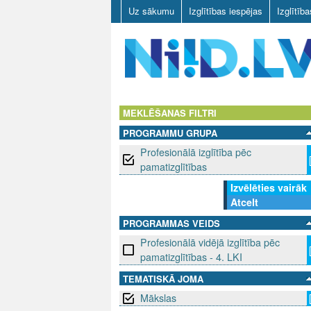
Uz sākumu
Izglītības iespējas
Izglītīb
N
I
MEKLĒŠANAS FILTRI
PROGRAMMU GRUPA
I
Profesionālā izglītība pēc
D
pamatizglītības
Izvēlēties vairāk
.
Atcelt
L
PROGRAMMAS VEIDS
Profesionālā vidējā izglītība pēc
V
pamatizglītības - 4. LKI
TEMATISKĀ JOMA
Mākslas