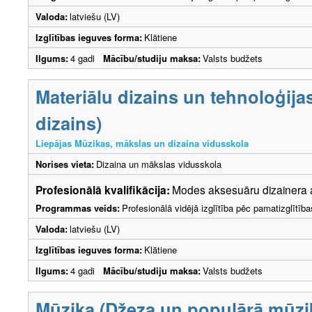
Valoda:
latviešu (LV)
Izglītības ieguves forma:
Klātiene
Ilgums:
4 gadi
Mācību/studiju maksa:
Valsts budžets
Materiālu dizains un tehnoloģij
dizains)
Liepājas Mūzikas, mākslas un dizaina vidusskola
Norises vieta:
Dizaina un mākslas vidusskola
Profesionālā kvalifikācija:
Modes aksesuāru dizainera a
Programmas veids:
Profesionālā vidējā izglītība pēc pamatizglītīb
Valoda:
latviešu (LV)
Izglītības ieguves forma:
Klātiene
Ilgums:
4 gadi
Mācību/studiju maksa:
Valsts budžets
Mūzika (Džeza un populārā mūzik