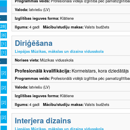
Programmas veids:
Profesionālā vidējā izglītība pēc pamatizglītīb
Valoda:
latviešu (LV)
Izglītības ieguves forma:
Klātiene
[28]
Ilgums:
4 gadi
Mācību/studiju maksa:
Valsts budžets
[6]
Diriģēšana
[1]
Liepājas Mūzikas, mākslas un dizaina vidusskola
[1]
Norises vieta:
Mūzikas vidusskola
Profesionālā kvalifikācija:
Kormeistars, kora dziedātājs
[2]
Programmas veids:
Profesionālā vidējā izglītība pēc pamatizglītīb
Valoda:
latviešu (LV)
[2]
Izglītības ieguves forma:
Klātiene
[2]
Ilgums:
4 gadi
Mācību/studiju maksa:
Valsts budžets
s
[2]
Interjera dizains
Liepājas Mūzikas, mākslas un dizaina vidusskola