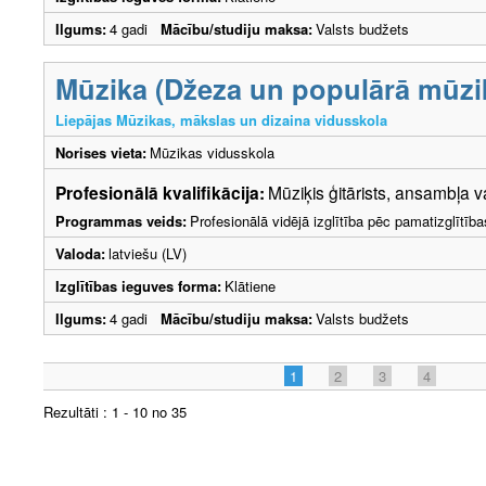
Ilgums:
4 gadi
Mācību/studiju maksa:
Valsts budžets
Mūzika (Džeza un populārā mūzika
Liepājas Mūzikas, mākslas un dizaina vidusskola
Norises vieta:
Mūzikas vidusskola
Profesionālā kvalifikācija:
Mūziķis ģitārists, ansambļa v
Programmas veids:
Profesionālā vidējā izglītība pēc pamatizglītīb
Valoda:
latviešu (LV)
Izglītības ieguves forma:
Klātiene
Ilgums:
4 gadi
Mācību/studiju maksa:
Valsts budžets
1
2
3
4
Rezultāti : 1 - 10 no 35