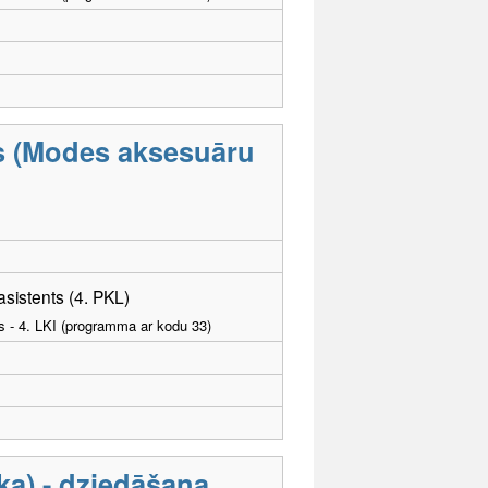
as (Modes aksesuāru
sistents (4. PKL)
as - 4. LKI (programma ar kodu 33)
a) - dziedāšana