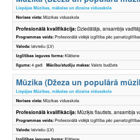
Liepājas Mūzikas, mākslas un dizaina vidusskola
Norises vieta:
Mūzikas vidusskola
Profesionālā kvalifikācija:
Dziedātājs, ansambļa vadītāj
Programmas veids:
Profesionālā vidējā izglītība pēc pamatizglītīb
Valoda:
latviešu (LV)
Izglītības ieguves forma:
Klātiene
Ilgums:
4 gadi
Mācību/studiju maksa:
Valsts budžets
Mūzika (Džeza un populārā mūzika
Liepājas Mūzikas, mākslas un dizaina vidusskola
Norises vieta:
Mūzikas vidusskola
Profesionālā kvalifikācija:
Mūziķis flautists, ansambļa v
Programmas veids:
Profesionālā vidējā izglītība pēc pamatizglītīb
Valoda:
latviešu (LV)
Izglītības ieguves forma:
Klātiene