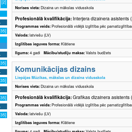
[2]
Norises vieta:
Dizaina un mākslas vidusskola
Profesionālā kvalifikācija:
Interjera dizainera asistents 
Programmas veids:
Profesionālā vidējā izglītība pēc pamatizglītīb
[35]
Valoda:
latviešu (LV)
Izglītības ieguves forma:
Klātiene
Ilgums:
4 gadi
Mācību/studiju maksa:
Valsts budžets
[35]
Komunikācijas dizains
Liepājas Mūzikas, mākslas un dizaina vidusskola
[35]
Norises vieta:
Dizaina un mākslas vidusskola
Profesionālā kvalifikācija:
Grafikas dizainera asistents 
[35]
Programmas veids:
Profesionālā vidējā izglītība pēc pamatizglītīb
Valoda:
latviešu (LV)
[35]
Izglītības ieguves forma:
Klātiene
Ilgums:
4 gadi
Mācību/studiju maksa:
Valsts budžets