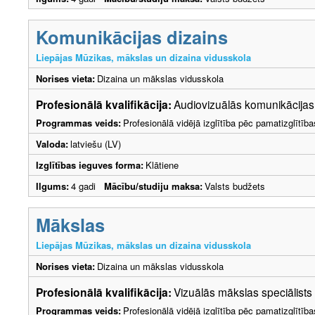
Komunikācijas dizains
Liepājas Mūzikas, mākslas un dizaina vidusskola
Norises vieta:
Dizaina un mākslas vidusskola
Profesionālā kvalifikācija:
Audiovizuālās komunikācijas 
Programmas veids:
Profesionālā vidējā izglītība pēc pamatizglītīb
Valoda:
latviešu (LV)
Izglītības ieguves forma:
Klātiene
Ilgums:
4 gadi
Mācību/studiju maksa:
Valsts budžets
Mākslas
Liepājas Mūzikas, mākslas un dizaina vidusskola
Norises vieta:
Dizaina un mākslas vidusskola
Profesionālā kvalifikācija:
Vizuālās mākslas speciālists
Programmas veids:
Profesionālā vidējā izglītība pēc pamatizglītīb