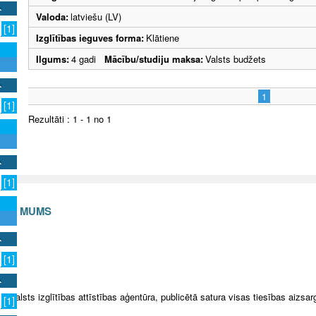
Valoda:
latviešu (LV)
[1]
Izglītības ieguves forma:
Klātiene
Ilgums:
4 gadi
Mācību/studiju maksa:
Valsts budžets
1
[1]
Rezultāti : 1 - 1 no 1
[1]
S AR MUMS
v
[1]
5 Valsts izglītības attīstības aģentūra, publicētā satura visas tiesības aizsar
[1]