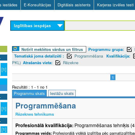
Skip
as iestādes
E-Konsultācijas
Digitālais asistents
Karjeras izvēles testi
to
main
Izglītības iespējas
content
Notīrīt meklētos vārdus un filtrus
Programmu grupa:
Tematiskā joma detalizēti :
Programmēšana
Kvalifikācija:
PKL)
Atrašanās vieta:
Rēzekne
[1]
1
Rezultāti : 1 - 1 no 1
Programmu skats
Iestāžu skats
Programmēšana
[1]
Rēzeknes tehnikums
Profesionālā kvalifikācija:
Programmēšanas tehniķis (4
[1]
Programmas veids:
Profesionālā vidējā izglītība pēc pamatizglītīb