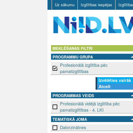
Uz sākumu
Izglītības iespējas
Izglītīb
N
I
MEKLĒŠANAS FILTRI
PROGRAMMU GRUPA
I
Profesionālā izglītība pēc
D
pamatizglītības
Izvēlēties vairāk
.
Atcelt
L
PROGRAMMAS VEIDS
Profesionālā vidējā izglītība pēc
V
pamatizglītības - 4. LKI
TEMATISKĀ JOMA
Datorzinātnes