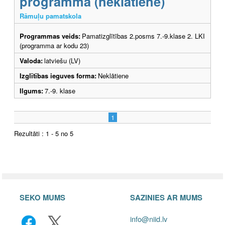
programma (neklātiene)
Rāmuļu pamatskola
Programmas veids:
Pamatizglītības 2.posms 7.-9.klase 2. LKI
(programma ar kodu 23)
Valoda:
latviešu (LV)
Izglītības ieguves forma:
Neklātiene
Ilgums:
7.-9. klase
1
Rezultāti : 1 - 5 no 5
SEKO MUMS
SAZINIES AR MUMS
info@niid.lv