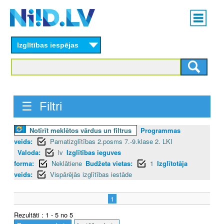
Skip
Main
to
menu
N
main
content
Izglītības iespējas
I
I
D
☰ Filtri
.
L
Notīrīt meklētos vārdus un filtrus
Programmas
veids:
Pamatizglītības 2.posms 7.-9.klase 2. LKI
V
Valoda:
lv
Izglītības ieguves
forma:
Neklātiene
Budžeta vietas:
1
Izglītotāja
veids:
Vispārējās izglītības iestāde
1
Rezultāti : 1 - 5 no 5