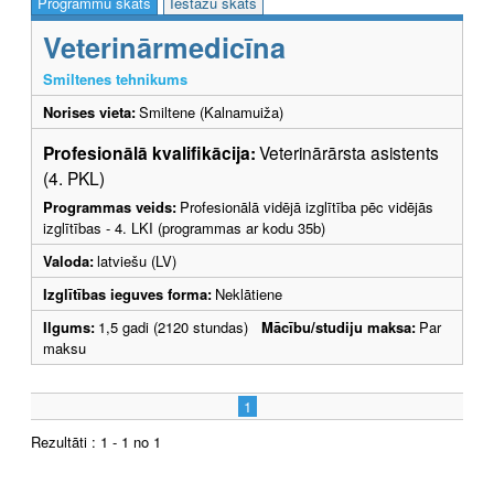
Programmu skats
Iestāžu skats
Veterinārmedicīna
Smiltenes tehnikums
Norises vieta:
Smiltene (Kalnamuiža)
Profesionālā kvalifikācija:
Veterinārārsta asistents
(4. PKL)
Programmas veids:
Profesionālā vidējā izglītība pēc vidējās
izglītības - 4. LKI (programmas ar kodu 35b)
Valoda:
latviešu (LV)
Izglītības ieguves forma:
Neklātiene
Ilgums:
1,5 gadi (2120 stundas)
Mācību/studiju maksa:
Par
maksu
1
Rezultāti : 1 - 1 no 1