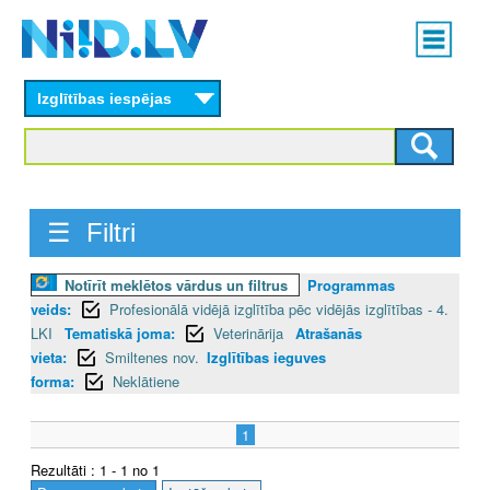
Skip
Main
to
menu
N
main
content
Izglītības iespējas
I
I
D
☰ Filtri
.
L
Notīrīt meklētos vārdus un filtrus
Programmas
veids:
Profesionālā vidējā izglītība pēc vidējās izglītības - 4.
V
LKI
Tematiskā joma:
Veterinārija
Atrašanās
vieta:
Smiltenes nov.
Izglītības ieguves
forma:
Neklātiene
1
Rezultāti : 1 - 1 no 1