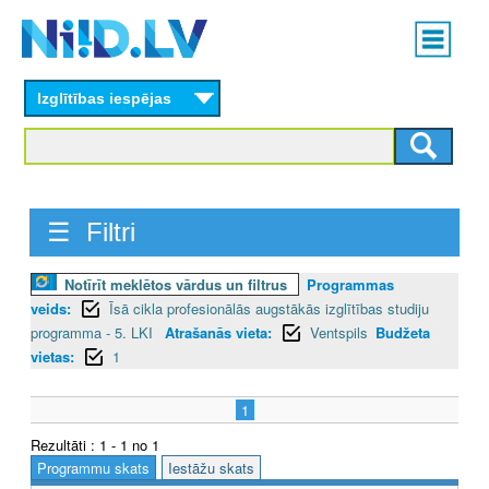
Skip
Main
to
menu
N
main
content
Izglītības iespējas
I
I
D
☰ Filtri
.
L
Notīrīt meklētos vārdus un filtrus
Programmas
veids:
Īsā cikla profesionālās augstākās izglītības studiju
V
programma - 5. LKI
Atrašanās vieta:
Ventspils
Budžeta
vietas:
1
1
Rezultāti : 1 - 1 no 1
Programmu skats
Iestāžu skats