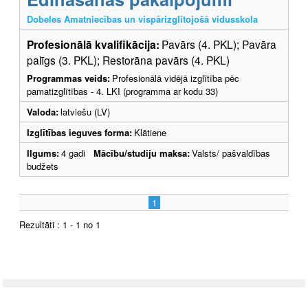
Dobeles Amatniecības un vispārizglītojošā vidusskola
Profesionālā kvalifikācija:
Pavārs (4. PKL); Pavāra
palīgs (3. PKL); Restorāna pavārs (4. PKL)
Programmas veids:
Profesionālā vidējā izglītība pēc
pamatizglītības - 4. LKI (programma ar kodu 33)
Valoda:
latviešu (LV)
Izglītības ieguves forma:
Klātiene
Ilgums:
4 gadi
Mācību/studiju maksa:
Valsts/ pašvaldības
budžets
1
Rezultāti : 1 - 1 no 1