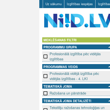
Uz sākumu
Izglītības iespējas
Izglītīb
N
I
MEKLĒŠANAS FILTRI
PROGRAMMU GRUPA
I
Profesionālā izglītība pēc vidējās
D
izglītības
PROGRAMMAS VEIDS
.
Profesionālā vidējā izglītība pēc
L
vidējās izglītības - 4. LKI
TEMATISKĀ JOMA
V
Ražošana un pārstrāde
TEMATISKĀ JOMA DETALIZĒTI
Tekstiliju ražošanas tehnoloģijas un