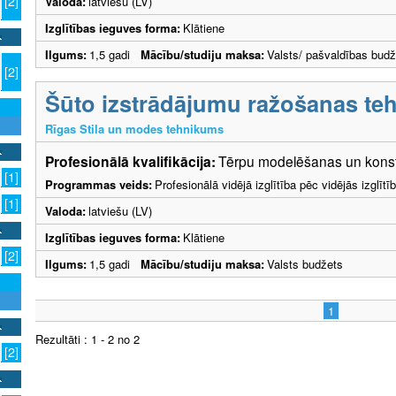
[2]
Valoda:
latviešu (LV)
Izglītības ieguves forma:
Klātiene
Ilgums:
1,5 gadi
Mācību/studiju maksa:
Valsts/ pašvaldības budž
[2]
Šūto izstrādājumu ražošanas teh
Rīgas Stila un modes tehnikums
Profesionālā kvalifikācija:
Tērpu modelēšanas un konstr
[1]
Programmas veids:
Profesionālā vidējā izglītība pēc vidējās izglī
[1]
Valoda:
latviešu (LV)
Izglītības ieguves forma:
Klātiene
[2]
Ilgums:
1,5 gadi
Mācību/studiju maksa:
Valsts budžets
1
Rezultāti : 1 - 2 no 2
[2]