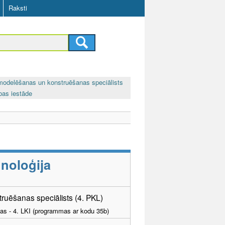
Raksti
modelēšanas un konstruēšanas speciālists
ības iestāde
noloģija
uēšanas speciālists (4. PKL)
tības - 4. LKI (programmas ar kodu 35b)