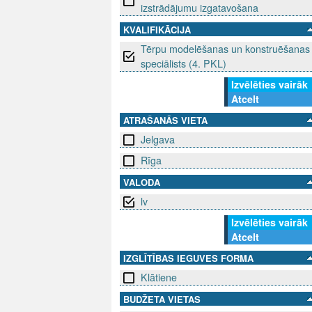
izstrādājumu izgatavošana
KVALIFIKĀCIJA
Tērpu modelēšanas un konstruēšanas
speciālists (4. PKL)
Izvēlēties vairāk
Atcelt
ATRAŠANĀS VIETA
Jelgava
Rīga
VALODA
lv
Izvēlēties vairāk
Atcelt
IZGLĪTĪBAS IEGUVES FORMA
Klātiene
BUDŽETA VIETAS