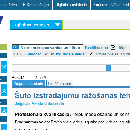
Skip
as iestādes
E-Konsultācijas
Digitālais asistents
Karjeras izvēles testi
to
main
Izglītības iespējas
content
Notīrīt meklētos vārdus un filtrus
Kvalifikācija:
Tērpu 
(4. PKL)
Valoda:
lv
Izglītotāja veids:
Profesionālās izglīt
[2]
1
Rezultāti : 1 - 2 no 2
Programmu skats
Iestāžu skats
[2]
Šūto izstrādājumu ražošanas teh
Jelgavas Amatu vidusskola
[2]
Profesionālā kvalifikācija:
Tērpu modelēšanas un konstr
Programmas veids:
Profesionālā vidējā izglītība pēc vidējās izglī