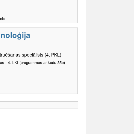
ets
noloģija
uēšanas speciālists (4. PKL)
tības - 4. LKI (programmas ar kodu 35b)