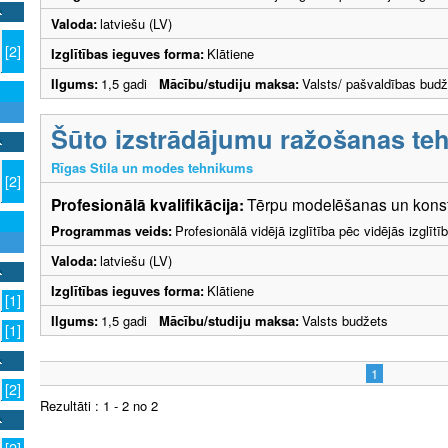
Valoda:
latviešu (LV)
[2]
Izglītības ieguves forma:
Klātiene
Ilgums:
1,5 gadi
Mācību/studiju maksa:
Valsts/ pašvaldības budž
Šūto izstrādājumu ražošanas teh
Rīgas Stila un modes tehnikums
[2]
Profesionālā kvalifikācija:
Tērpu modelēšanas un konstr
Programmas veids:
Profesionālā vidējā izglītība pēc vidējās izglī
Valoda:
latviešu (LV)
Izglītības ieguves forma:
Klātiene
[1]
Ilgums:
1,5 gadi
Mācību/studiju maksa:
Valsts budžets
[1]
1
[2]
Rezultāti : 1 - 2 no 2