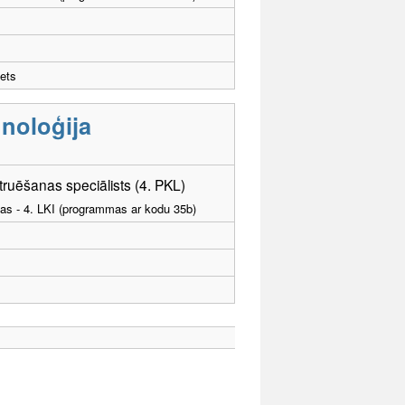
ets
noloģija
uēšanas speciālists (4. PKL)
tības - 4. LKI (programmas ar kodu 35b)