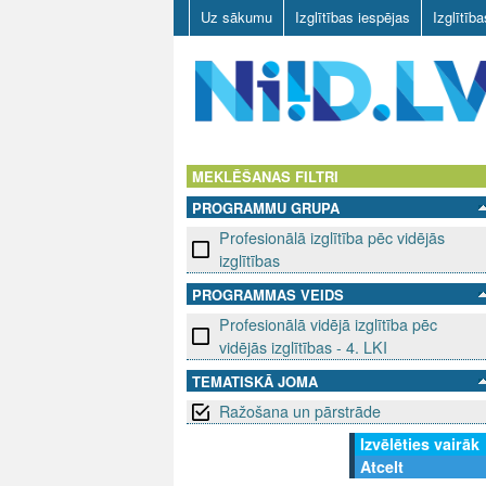
Uz sākumu
Izglītības iespējas
Izglītīb
N
I
MEKLĒŠANAS FILTRI
PROGRAMMU GRUPA
I
Profesionālā izglītība pēc vidējās
D
izglītības
PROGRAMMAS VEIDS
.
Profesionālā vidējā izglītība pēc
L
vidējās izglītības - 4. LKI
TEMATISKĀ JOMA
V
Ražošana un pārstrāde
Izvēlēties vairāk
Atcelt