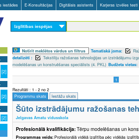
Skip
as iestādes
E-Konsultācijas
Digitālais asistents
Karjeras izvēles testi
to
main
Izglītības iespējas
content
Notīrīt meklētos vārdus un filtrus
Tematiskā joma:
Ra
detalizēti :
Tekstiliju ražošanas tehnoloģijas un izstrādājumu i
modelēšanas un konstruēšanas speciālists (4. PKL)
Budžeta vietas:
[2]
1
Rezultāti : 1 - 2 no 2
Programmu skats
Iestāžu skats
[2]
Šūto izstrādājumu ražošanas teh
Jelgavas Amatu vidusskola
[2]
Profesionālā kvalifikācija:
Tērpu modelēšanas un konstr
Programmas veids:
Profesionālā vidējā izglītība pēc vidējās izglī