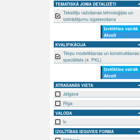
TEMATISKĀ JOMA DETALIZĒTI
Tekstiliju ražošanas tehnoloģijas un
izstrādājumu izgatavošana
Izvēlēties vairāk
Atcelt
KVALIFIKĀCIJA
Tērpu modelēšanas un konstruēšanas
speciālists (4. PKL)
Izvēlēties vairāk
Atcelt
ATRAŠANĀS VIETA
Jelgava
Rīga
VALODA
lv
IZGLĪTĪBAS IEGUVES FORMA