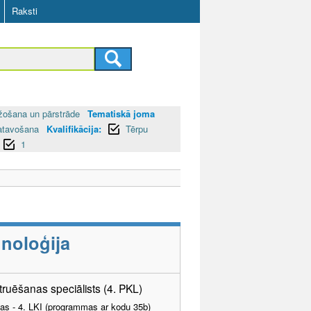
Raksti
žošana un pārstrāde
Tematiskā joma
zgatavošana
Kvalifikācija:
Tērpu
1
noloģija
uēšanas speciālists (4. PKL)
tības - 4. LKI (programmas ar kodu 35b)