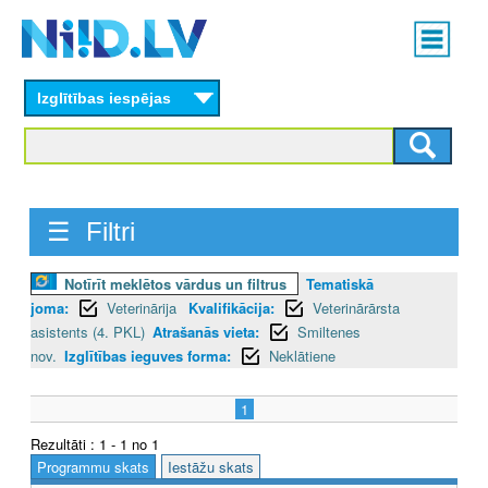
Skip
Main
to
menu
N
main
content
Izglītības iespējas
I
I
D
☰ Filtri
.
L
Notīrīt meklētos vārdus un filtrus
Tematiskā
joma:
Veterinārija
Kvalifikācija:
Veterinārārsta
V
asistents (4. PKL)
Atrašanās vieta:
Smiltenes
nov.
Izglītības ieguves forma:
Neklātiene
1
Rezultāti : 1 - 1 no 1
Programmu skats
Iestāžu skats