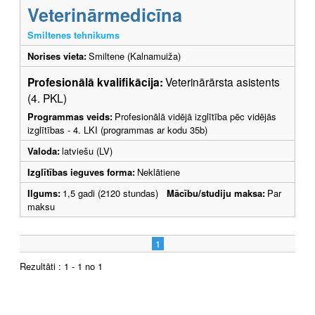
Veterinārmedicīna
Smiltenes tehnikums
Norises vieta:
Smiltene (Kalnamuiža)
Profesionālā kvalifikācija:
Veterinārārsta asistents
(4. PKL)
Programmas veids:
Profesionālā vidējā izglītība pēc vidējās
izglītības - 4. LKI (programmas ar kodu 35b)
Valoda:
latviešu (LV)
Izglītības ieguves forma:
Neklātiene
Ilgums:
1,5 gadi (2120 stundas)
Mācību/studiju maksa:
Par
maksu
1
Rezultāti : 1 - 1 no 1