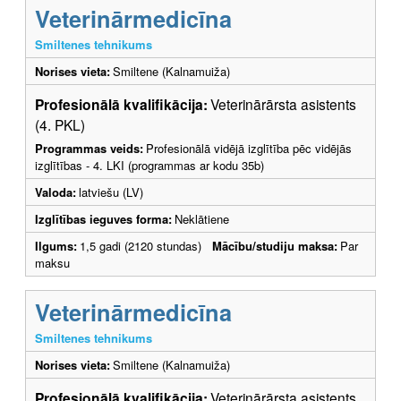
Veterinārmedicīna
Smiltenes tehnikums
Norises vieta:
Smiltene (Kalnamuiža)
Profesionālā kvalifikācija:
Veterinārārsta asistents
(4. PKL)
Programmas veids:
Profesionālā vidējā izglītība pēc vidējās
izglītības - 4. LKI (programmas ar kodu 35b)
Valoda:
latviešu (LV)
Izglītības ieguves forma:
Neklātiene
Ilgums:
1,5 gadi (2120 stundas)
Mācību/studiju maksa:
Par
maksu
Veterinārmedicīna
Smiltenes tehnikums
Norises vieta:
Smiltene (Kalnamuiža)
Profesionālā kvalifikācija:
Veterinārārsta asistents