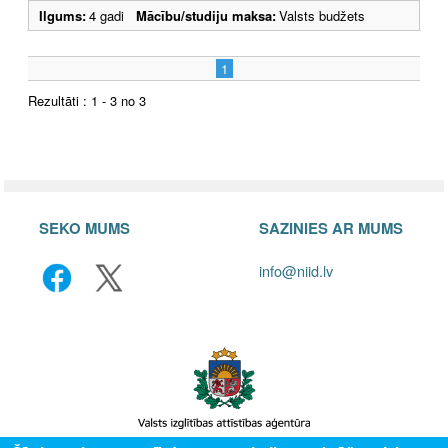
Ilgums:
4 gadi
Mācību/studiju maksa:
Valsts budžets
1
Rezultāti : 1 - 3 no 3
SEKO MUMS
SAZINIES AR MUMS
info@niid.lv