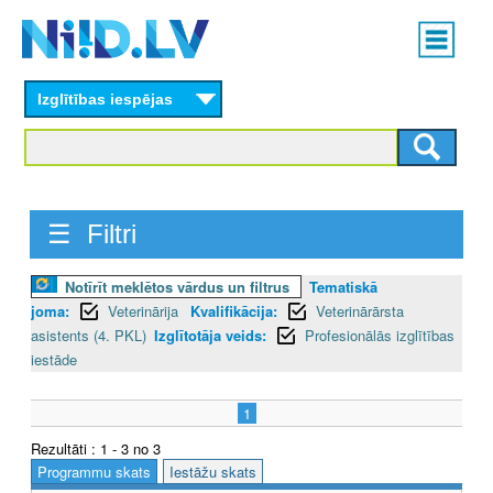
Skip
Main
to
menu
N
main
content
Izglītības iespējas
I
I
D
☰ Filtri
.
L
Notīrīt meklētos vārdus un filtrus
Tematiskā
joma:
Veterinārija
Kvalifikācija:
Veterinārārsta
V
asistents (4. PKL)
Izglītotāja veids:
Profesionālās izglītības
iestāde
1
Rezultāti : 1 - 3 no 3
Programmu skats
Iestāžu skats