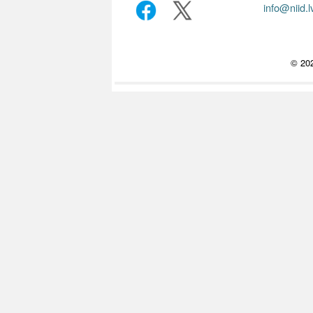
info@niid.l
© 202