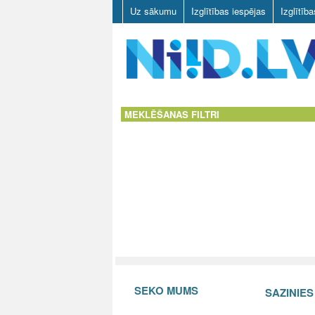
Uz sākumu
Izglītības iespējas
Izglītīb
N
I
MEKLĒŠANAS FILTRI
I
D
.
L
V
SEKO MUMS
SAZINIE